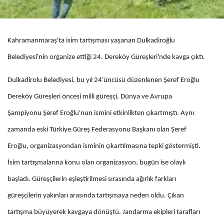
Kahramanmaraş'ta isim tartışması yaşanan Dulkadiroğlu
Belediyesi'nin organize ettiği 24. Dereköy Güreşleri'nde kavga çıktı.
Dulkadirolu Belediyesi, bu yıl 24'üncüsü düzenlenen Şeref Eroğlu
Dereköy Güreşleri öncesi milli güreşçi, Dünya ve Avrupa
Şampiyonu Şeref Eroğlu'nun ismini etkinlikten çıkartmıştı. Aynı
zamanda eski Türkiye Güreş Federasyonu Başkanı olan Şeref
Eroğlu, organizasyondan isminin çıkartılmasına tepki göstermişti.
İsim tartışmalarına konu olan organizasyon, bugün ise olaylı
başladı. Güreşçilerin eşleştirilmesi sırasında ağırlık farkları
güreşçilerin yakınları arasında tartışmaya neden oldu. Çıkan
tartışma büyüyerek kavgaya dönüştü. Jandarma ekipleri tarafları