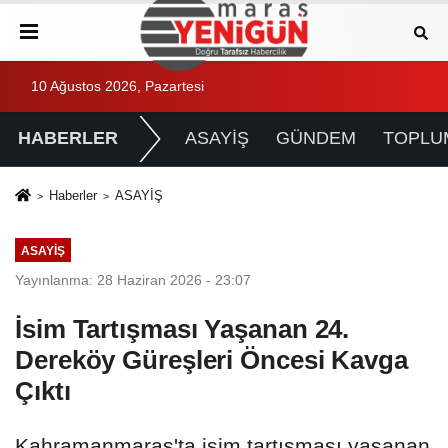
10 Ağustos 2026, Pazartesi
HABERLER
ASAYİŞ
GÜNDEM
TOPLU
Haberler
ASAYİŞ
ASAYİŞ
Yayınlanma: 28 Haziran 2026 - 23:07
İsim Tartışması Yaşanan 24.
Dereköy Güreşleri Öncesi Kavga
Çıktı
Kahramanmaraş'ta isim tartışması yaşanan