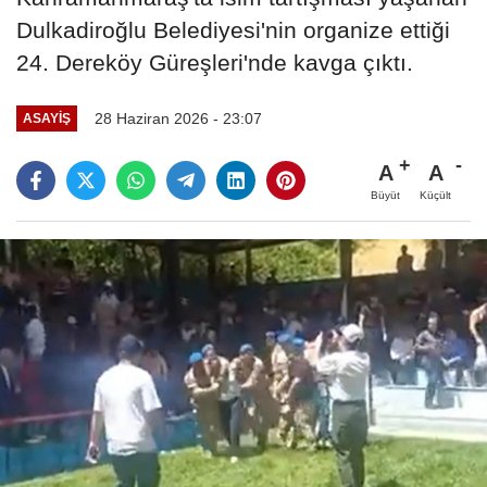
Dulkadiroğlu Belediyesi'nin organize ettiği
24. Dereköy Güreşleri'nde kavga çıktı.
28 Haziran 2026 - 23:07
ASAYİŞ
A
A
Büyüt
Küçült