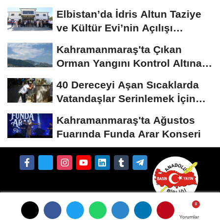
Etti
Elbistan’da İdris Altun Taziye
ve Kültür Evi’nin Açılışı
Gerçekleştirildi
Kahramanmaraş'ta Çıkan
Orman Yangını Kontrol Altına
Alındı
40 Dereceyi Aşan Sıcaklarda
Vatandaşlar Serinlemek İçin
Tarihi Çarşı...
Kahramanmaraş'ta Ağustos
Fuarında Funda Arar Konseri
Yorumlar
Yorumlar
Künye
İletişim
Çerez Politikası
Gizlilik İlkeleri