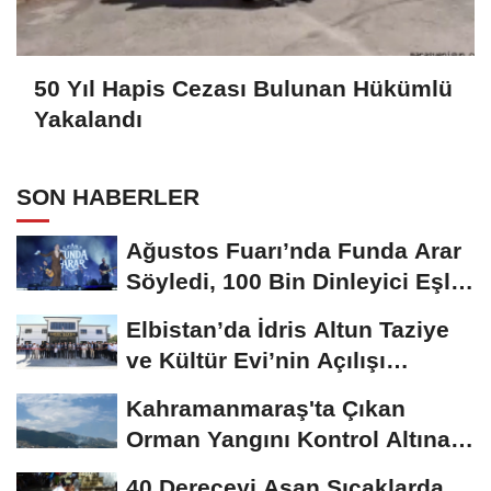
50 Yıl Hapis Cezası Bulunan Hükümlü
Yakalandı
SON HABERLER
Ağustos Fuarı’nda Funda Arar
Söyledi, 100 Bin Dinleyici Eşlik
Etti
Elbistan’da İdris Altun Taziye
ve Kültür Evi’nin Açılışı
Gerçekleştirildi
Kahramanmaraş'ta Çıkan
Orman Yangını Kontrol Altına
Alındı
40 Dereceyi Aşan Sıcaklarda