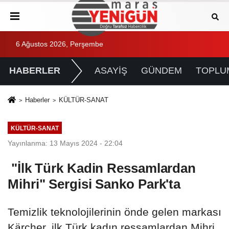
6 Ağustos 2026, Perşembe
HABERLER
ASAYİŞ
GÜNDEM
TOPLU
Haberler
KÜLTÜR-SANAT
KÜLTÜR-SANAT
Yayınlanma: 13 Mayıs 2024 - 22:04
"İlk Türk Kadin Ressamlardan
Mihri" Sergisi Sanko Park'ta
Temizlik teknolojilerinin önde gelen markası
Kärcher, ilk Türk kadın ressamlardan Mihri