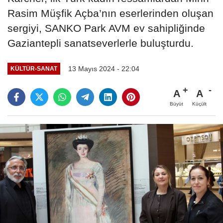
Rasim Müşfik Açba’nın eserlerinden oluşan
sergiyi, SANKO Park AVM ev sahipliğinde
Gaziantepli sanatseverlerle buluşturdu.
13 Mayıs 2024 - 22:04
KÜLTÜR-SANAT
A
A
Büyüt
Küçült