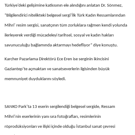
Türkiye’deki gelişimine katkısının ele alındığını anlatan Dr. Sönmez,
”Bilgilendirici nitelikteki belgesel sergi‘İlk Türk Kadın Ressamlarından
Mihri’ resim sergisi, sanatçının tüm zorluklara rağmen kendi yolunda
ilerleyerek verdiği mücadeleyi tarihsel, sosyal ve kadın hakları
savunuculuğu bağlamında aktarmayı hedefliyor” diye konuştu.
Karcher Pazarlama Direktörü Ece Eren ise serginin ikincisini
Gaziantep’te açmaktan ve sanatseverlerin ilgisinden büyük
memnuniyet duyduklarını söyledi.
SANKO Park’ta 13 eserin sergilendiği belgesel sergide, Ressam
Mihri’nin eserlerinin yanı sıra fotoğrafları, resimlerinin
röprodüksiyonları ve ilişki içinde olduğu İstanbul sanat çevresi