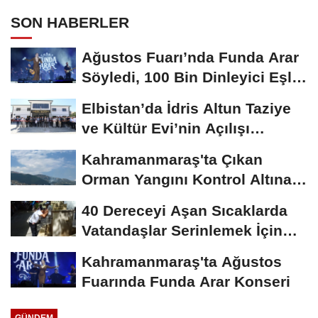
SON HABERLER
Ağustos Fuarı’nda Funda Arar
Söyledi, 100 Bin Dinleyici Eşlik
Etti
Elbistan’da İdris Altun Taziye
ve Kültür Evi’nin Açılışı
Gerçekleştirildi
Kahramanmaraş'ta Çıkan
Orman Yangını Kontrol Altına
Alındı
40 Dereceyi Aşan Sıcaklarda
Vatandaşlar Serinlemek İçin
Tarihi Çarşı...
Kahramanmaraş'ta Ağustos
Fuarında Funda Arar Konseri
GÜNDEM