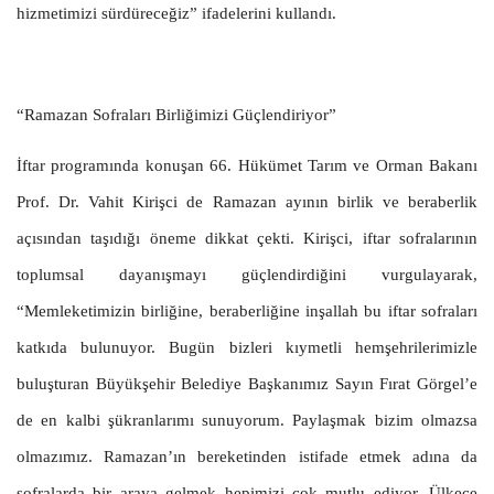
hizmetimizi sürdüreceğiz” ifadelerini kullandı.
“Ramazan Sofraları Birliğimizi Güçlendiriyor”
İftar programında konuşan 66. Hükümet Tarım ve Orman Bakanı
Prof. Dr. Vahit Kirişci de Ramazan ayının birlik ve beraberlik
açısından taşıdığı öneme dikkat çekti. Kirişci, iftar sofralarının
toplumsal dayanışmayı güçlendirdiğini vurgulayarak,
“Memleketimizin birliğine, beraberliğine inşallah bu iftar sofraları
katkıda bulunuyor. Bugün bizleri kıymetli hemşehrilerimizle
buluşturan Büyükşehir Belediye Başkanımız Sayın Fırat Görgel’e
de en kalbi şükranlarımı sunuyorum. Paylaşmak bizim olmazsa
olmazımız. Ramazan’ın bereketinden istifade etmek adına da
sofralarda bir araya gelmek hepimizi çok mutlu ediyor. Ülkece