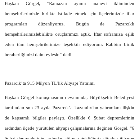
Başkan Görgel, “Ramazan ayının manevi ikliminden
hemşehrilerimizle birlikte istifade etmek için ilçelerimizde iftar
programları düzenliyoruz. Bugün de Pazarcıklı
hemşehrilerimizlebirlikte oruçlarımızı açtık. İftar soframıza eşlik
eden tüm hemşehrilerimize teşekkür ediyorum. Rabbim birlik
beraberliğimizi daim eylesin” dedi.
Pazarcık’ta 915 Milyon TL’lik Altyapı Yatırımı
Başkan Görgel konuşmasının devamında, Büyükşehir Belediyesi
tarafından son 23 ayda Pazarcık’a kazandırılan yatırımlara ilişkin
de kapsamlı bilgiler paylaştı. Özellikle 6 Şubat depremlerinin
ardından ilçede yürütülen altyapı çalışmalarına değinen Görgel, “6
Şubat depremlerinin ardından göreve geldiğimiz günden itibaren