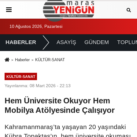
10 Ağustos 2026, Pazartesi
HABERLER
ASAYİŞ
GÜNDEM
TOPLU
Haberler
KÜLTÜR-SANAT
KÜLTÜR-SANAT
Yayınlanma: 08 Mart 2026 - 22:13
Hem Üniversite Okuyor Hem
Mobilya Atölyesinde Çalışıyor
Kahramanmaraş’ta yaşayan 20 yaşındaki
Kübra Topaktaş'ın, hem üniversite okuması