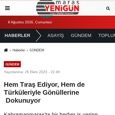
8 Ağustos 2026, Cumartesi
HABERLER
ASAYİŞ
GÜNDEM
TOPLU
Haberler
GÜNDEM
GÜNDEM
Yayınlanma: 25 Ekim 2023 - 22:49
Hem Tıraş Ediyor, Hem de
Türküleriyle Gönüllerine
Dokunuyor
Kahramanmaraş'ta bir berber iş yerine