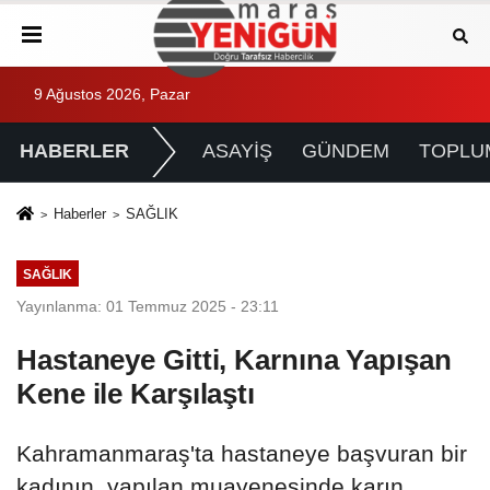
9 Ağustos 2026, Pazar
HABERLER
ASAYİŞ
GÜNDEM
TOPLU
Haberler
SAĞLIK
SAĞLIK
Yayınlanma: 01 Temmuz 2025 - 23:11
Hastaneye Gitti, Karnına Yapışan
Kene ile Karşılaştı
Kahramanmaraş'ta hastaneye başvuran bir
kadının, yapılan muayenesinde karın