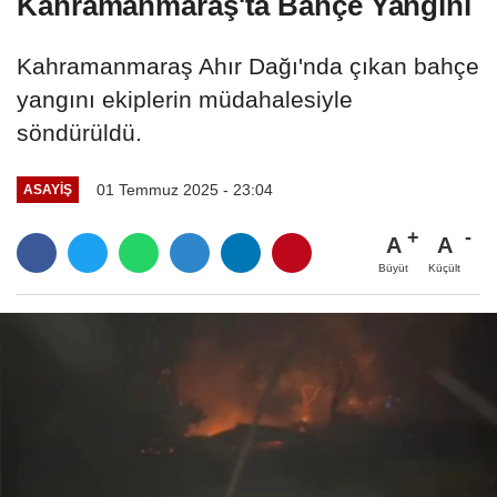
Kahramanmaraş'ta Bahçe Yangını
Kahramanmaraş Ahır Dağı'nda çıkan bahçe
yangını ekiplerin müdahalesiyle
söndürüldü.
01 Temmuz 2025 - 23:04
ASAYİŞ
A
A
Büyüt
Küçült