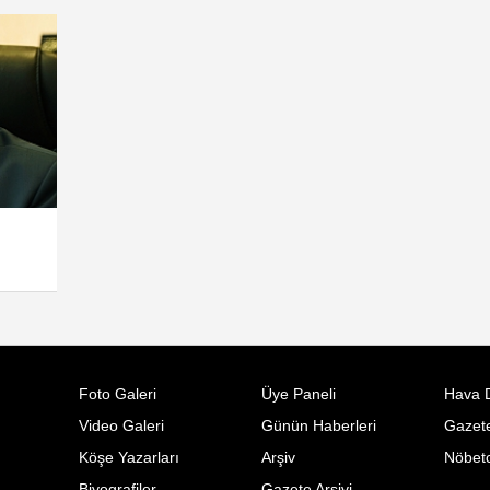
Foto Galeri
Üye Paneli
Hava 
Video Galeri
Günün Haberleri
Gazete
Köşe Yazarları
Arşiv
Nöbetc
Biyografiler
Gazete Arşivi