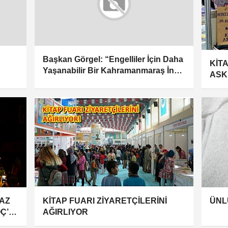
Başkan Görgel: “Engelliler İçin Daha
KİTA
Yaşanabilir Bir Kahramanmaraş İnşa
ASK
Ediyoruz”
YAZ
KİTAP FUARI ZİYARETÇİLERİNİ
ÜNL
Ç’U
AĞIRLIYOR
LE