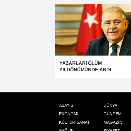
YÂD ETTİ
YAZARLARI ÖLÜM
YILDÖNÜMÜNDE ANDI
ASAYİŞ
DÜNYA
EKONOMİ
GÜNDEM
KÜLTÜR-SANAT
MAGAZİN
SAĞLIK
SİYASET