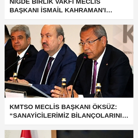
NİĞDE BİRLİK VAKFI MECLİS
BAŞKANI İSMAİL KAHRAMAN'I
ZİYARET ETTİ
KMTSO MECLİS BAŞKANI ÖKSÜZ:
“SANAYİCİLERİMİZ BİLANÇOLARINI
GÜÇLENDİRMELİ”