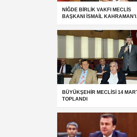
NİĞDE BİRLİK VAKFI MECLİS
BAŞKANI İSMAİL KAHRAMAN'I
ZİYARET ETTİ
BÜYÜKŞEHİR MECLİSİ 14 MAR
TOPLANDI