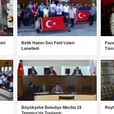
ini
Birlik Haber-Sen Fetö’cüleri
Paza
Lanetledi
Tüm 
Vücu
Büyükşehir Belediye Meclisi 19
Reyh
Temmuz'da Toplandı