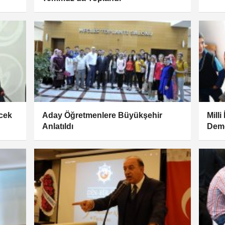
ecek
Aday Öğretmenlere Büyükşehir
Mill
Anlatıldı
Demo
Yavr