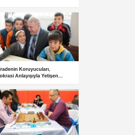
i İradenin Koruyucuları,
krasi Anlayışıyla Yetişen
ularımız Olacaktır