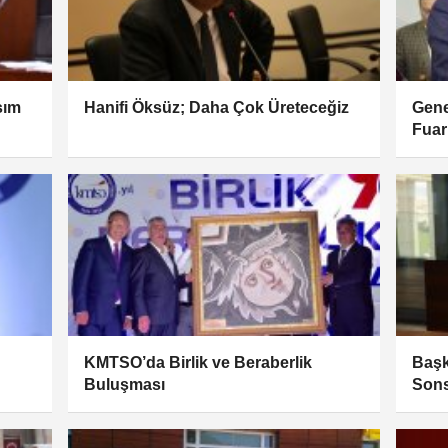
sım
Hanifi Öksüz; Daha Çok Üreteceğiz
Gene
Fuar
KMTSO’da Birlik ve Beraberlik
Başk
Buluşması
Sons