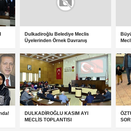
l
Dulkadiroğlu Belediye Meclis
Büyü
Üyelerinden Örnek Davranış
Mecl
nda!
DULKADİROĞLU KASIM AYI
ÖZTU
MECLİS TOPLANTISI
SOR