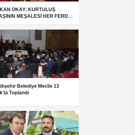
KAN OKAY; KURTULUŞ
AŞININ MEŞALESİ HER FERDİ
RAMAN OLAN
AŞ'IMIZDAN YAKILMIŞTIR
kşehir Belediye Meclis 13
ık’ta Toplandı