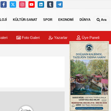
Ara
LOJİ
KÜLTÜR-SANAT
SPOR
EKONOMİ
DÜNYA
aleri
Foto Galeri
Yazarlar
Üye Paneli