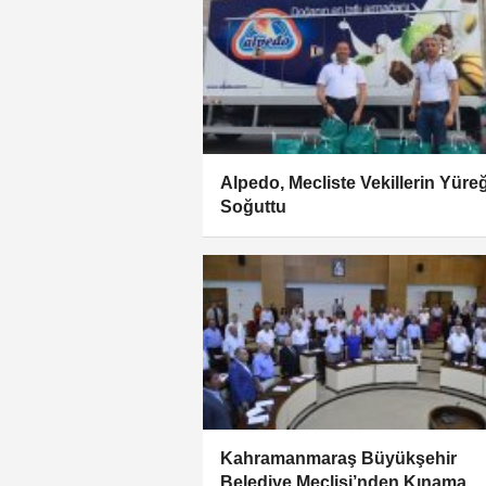
Alpedo, Mecliste Vekillerin Yüreğ
Soğuttu
Kahramanmaraş Büyükşehir
Belediye Meclisi’nden Kınama