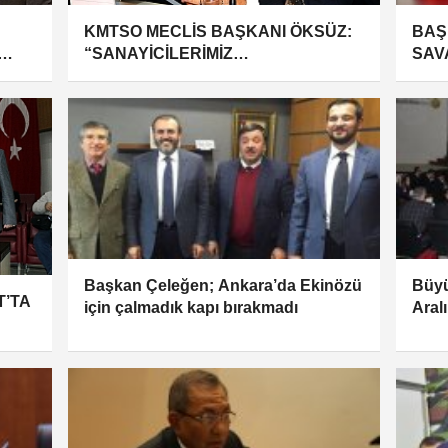
KMTSO MECLİS BAŞKANI ÖKSÜZ:
BAŞ
“SANAYİCİLERİMİZ
SAV
BİLANÇOLARINI GÜÇLENDİRMELİ”
KAH
MAR
Başkan Çeleğen; Ankara’da Ekinözü
Büyü
T’TA
için çalmadık kapı bırakmadı
Aral