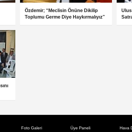
Özdemir; “Meclisin Önüne Dikilip
Ulus
Toplumu Germe Diye Haykırmalıyız”
Satr
sını
Foto Galeri
Üye Paneli
Hava 