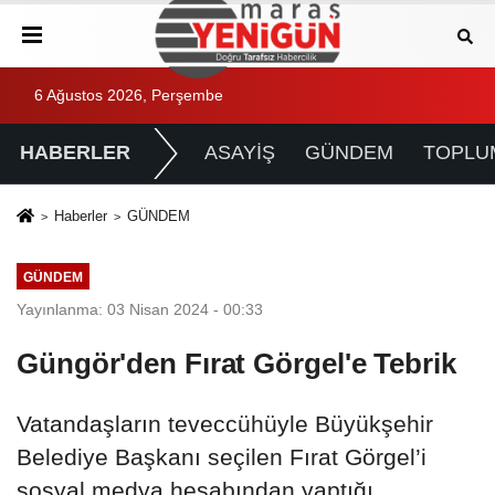
6 Ağustos 2026, Perşembe
HABERLER
ASAYİŞ
GÜNDEM
TOPLU
Haberler
GÜNDEM
GÜNDEM
Yayınlanma: 03 Nisan 2024 - 00:33
Güngör'den Fırat Görgel'e Tebrik
Vatandaşların teveccühüyle Büyükşehir
Belediye Başkanı seçilen Fırat Görgel’i
sosyal medya hesabından yaptığı