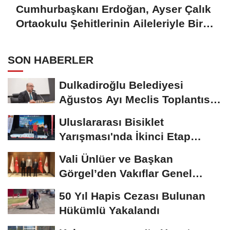
Cumhurbaşkanı Erdoğan, Ayser Çalık
Ortaokulu Şehitlerinin Aileleriyle Bir
Araya Geldi
SON HABERLER
Dulkadiroğlu Belediyesi
Ağustos Ayı Meclis Toplantısı
Gerçekleştirildi
Uluslararası Bisiklet
Yarışması'nda İkinci Etap
Nefes Kesti
Vali Ünlüer ve Başkan
Görgel’den Vakıflar Genel
Müdürlüğü’ne...
50 Yıl Hapis Cezası Bulunan
Hükümlü Yakalandı