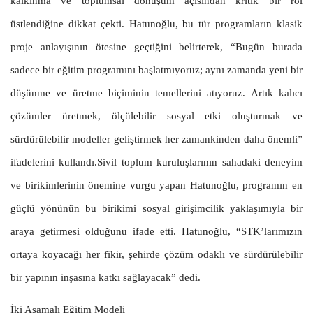
kalkınma ve toplumsal dönüşüm açısından kritik bir rol
üstlendiğine dikkat çekti. Hatunoğlu, bu tür programların klasik
proje anlayışının ötesine geçtiğini belirterek, “Bugün burada
sadece bir eğitim programını başlatmıyoruz; aynı zamanda yeni bir
düşünme ve üretme biçiminin temellerini atıyoruz. Artık kalıcı
çözümler üretmek, ölçülebilir sosyal etki oluşturmak ve
sürdürülebilir modeller geliştirmek her zamankinden daha önemli”
ifadelerini kullandı.Sivil toplum kuruluşlarının sahadaki deneyim
ve birikimlerinin önemine vurgu yapan Hatunoğlu, programın en
güçlü yönünün bu birikimi sosyal girişimcilik yaklaşımıyla bir
araya getirmesi olduğunu ifade etti. Hatunoğlu, “STK’larımızın
ortaya koyacağı her fikir, şehirde çözüm odaklı ve sürdürülebilir
bir yapının inşasına katkı sağlayacak” dedi.
İki Aşamalı Eğitim Modeli