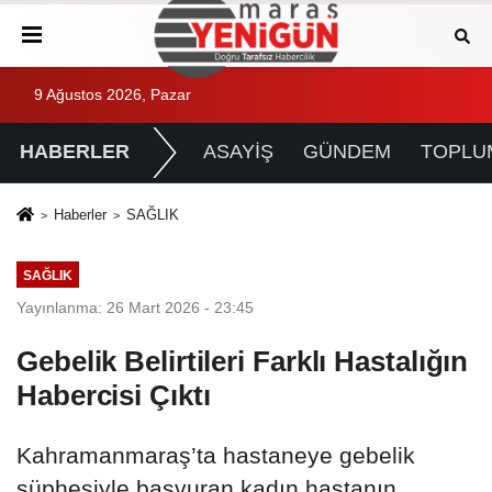
9 Ağustos 2026, Pazar
HABERLER
ASAYİŞ
GÜNDEM
TOPLU
Haberler
SAĞLIK
SAĞLIK
Yayınlanma: 26 Mart 2026 - 23:45
Gebelik Belirtileri Farklı Hastalığın
Habercisi Çıktı
Kahramanmaraş’ta hastaneye gebelik
şüphesiyle başvuran kadın hastanın