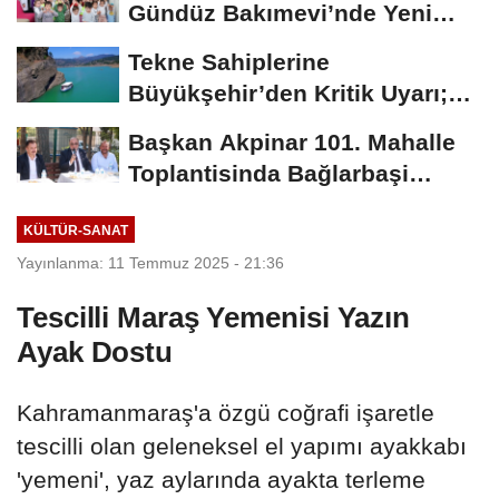
Gündüz Bakımevi’nde Yeni
Dönemin Ön...
Tekne Sahiplerine
Büyükşehir’den Kritik Uyarı;
Belgelerinizi Kontrol...
Başkan Akpinar 101. Mahalle
Toplantisinda Bağlarbaşi
Mahallesi Sakinleriyle...
KÜLTÜR-SANAT
Yayınlanma: 11 Temmuz 2025 - 21:36
Tescilli Maraş Yemenisi Yazın
Ayak Dostu
Kahramanmaraş'a özgü coğrafi işaretle
tescilli olan geleneksel el yapımı ayakkabı
'yemeni', yaz aylarında ayakta terleme