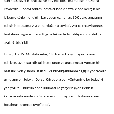
aşırı hassasiyetini azalttığı ve böylece boşalma süresinin uzadığı
kaydedildi. Tedavi sonrası hastalarında 2 hafta içinde belirgin bir
iyileşme gözlemlendiğini kaydeden uzmanlar, SDK uygulamasının
etkisinin ortalama 2-3 yıl sürdüğünü söyledi. Ayrıca tedavi sonrası
hastaların özgüveninin arttığı ve tekrar tedavi ihtiyacının oldukça
azaldığı bildirildi.
Üroloji Uz. Dr. Mustafa Yeter, "Bu hastalık kişinin işini ve ailesini
etkiliyor. Uzun süredir takipte olunan ve araştırmalar yapılan bir
hastalık. Son yıllarda İstanbul ve büyükşehirlerde değişik yöntemler
uygulanıyor. Selektif Dorsal Kriyoablasyon yöntemiyle bu tedaviyi
yapıyoruz. Sinirlerin dondurulması ile gerçekleşiyor. Penisin
kenarlarında sinirleri -70 derece donduruyoruz. Hastanın erken
boşalması artmış oluyor" dedi.