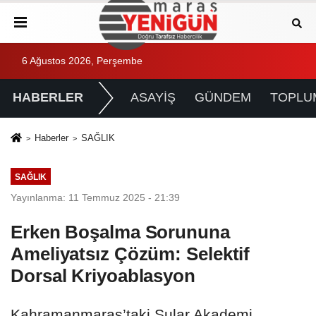
6 Ağustos 2026, Perşembe
HABERLER
ASAYİŞ
GÜNDEM
TOPLU
Haberler
SAĞLIK
SAĞLIK
Yayınlanma: 11 Temmuz 2025 - 21:39
Erken Boşalma Sorununa
Ameliyatsız Çözüm: Selektif
Dorsal Kriyoablasyon
Kahramanmaraş’taki Sular Akademi