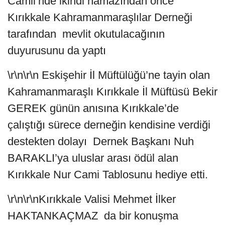
Camii’nde ikindi namazından önce
Kırıkkale Kahramanmaraşlılar Derneği
tarafından mevlit okutulacağının
duyurusunu da yaptı
\r\n\r\n Eskişehir İl Müftülüğü’ne tayin olan
Kahramanmaraşlı Kırıkkale İl Müftüsü Bekir
GEREK günün anısına Kırıkkale’de
çalıştığı sürece derneğin kendisine verdiği
destekten dolayı Dernek Başkanı Nuh
BARAKLI’ya uluslar arası ödül alan
Kırıkkale Nur Cami Tablosunu hediye etti.
\r\n\r\nKırıkkale Valisi Mehmet İlker
HAKTANKAÇMAZ da bir konuşma