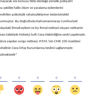
lmayarak söz konusu tıbbi desteğe yönelik psikiyatri
u şekilde failin ölüm ve yaralama eylemlerini
dirilen psikolojik rahatsızlıklarının tedavisindeki
t olunmuştur. Bu doğrultuda Kahramanmaraş Cumhuriyet
olaydaki ihmali eylemi ve bu ihmal neticesi oluşan neticenin
ası talebiyle Nöbetçi Sulh Ceza Hakimliğine sevki yapılmıştır.
nce yapılan sorgu neticesi, P.P.M.'nin CMK 100 maddesi
helinin Ceza İnfaz Kurumlarına teslimi sağlanmıştır.
tülmektedir"