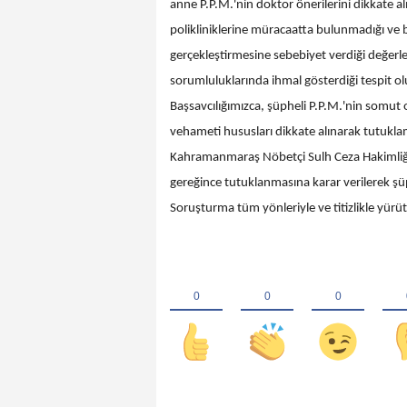
anne P.P.M.'nin doktor önerilerini dikkate a
polikliniklerine müracaatta bulunmadığı ve b
gerçekleştirmesine sebebiyet verdiği değerlen
sorumluluklarında ihmal gösterdiği tespi
Başsavcılığımızca, şüpheli P.P.M.'nin somut 
vehameti hususları dikkate alınarak tutuklam
Kahramanmaraş Nöbetçi Sulh Ceza Hakimliği
gereğince tutuklanmasına karar verilerek şüp
Soruşturma tüm yönleriyle ve titizlikle yürü