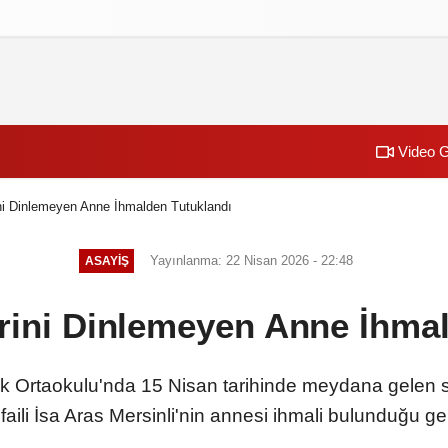
izlilik İlkeleri
Video G
ini Dinlemeyen Anne İhmalden Tutuklandı
Yayınlanma: 22 Nisan 2026 - 22:48
ASAYİŞ
rini Dinlemeyen Anne İhma
Ortaokulu'nda 15 Nisan tarihinde meydana gelen silah
aili İsa Aras Mersinli'nin annesi ihmali bulunduğu ge