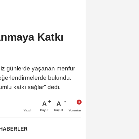
anmaya Katkı
imiz günlerde yaşanan menfur
 değerlendirmelerde bulundu.
umlu katkı sağlar” dedi.
A
A
Büyüt
Küçült
Yazdır
Yorumlar
 HABERLER