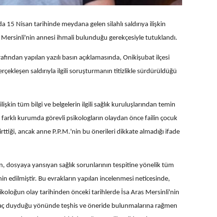
15 Nisan tarihinde meydana gelen silahlı saldırıya ilişkin
 Mersinli'nin annesi ihmali bulunduğu gerekçesiyle tutuklandı.
ından yapılan yazılı basın açıklamasında, Onikişubat ilçesi
kleşen saldırıyla ilgili soruşturmanın titizlikle sürdürüldüğü
işkin tüm bilgi ve belgelerin ilgili sağlık kuruluşlarından temin
ki farklı kurumda görevli psikologların olaydan önce failin çocuk
rttiği, ancak anne P.P.M.'nin bu önerileri dikkate almadığı ifade
in, dosyaya yansıyan sağlık sorunlarının tespitine yönelik tüm
temin edilmiştir. Bu evrakların yapılan incelenmesi neticesinde,
psikoloğun olay tarihinden önceki tarihlerde İsa Aras Mersinli'nin
htiyaç duyduğu yönünde teşhis ve öneride bulunmalarına rağmen