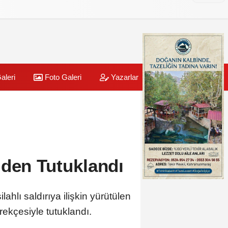
aleri
Foto Galeri
Yazarlar
Üye Paneli
lden Tutuklandı
lı saldırıya ilişkin yürütülen
rekçesiyle tutuklandı.