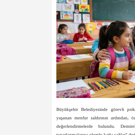
Büyükşehir Belediyesinde görevli psi
yaşanan menfur saldırının ardından, öze
değerlendirmelerde bulundu. Demire
toparlanmalarına olumlu katkı sağlar” ded