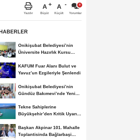
A
A
Büyüt
Küçült
Yazdır
Yorumlar
 HABERLER
Onikişubat Belediyesi’nin
Üniversite Hazırlık Kursu
Başvurularında...
KAFUM Fuar Alanı Bulut ve
Yavuz’un Ezgileriyle Şenlendi
Onikişubat Belediyesi’nin
Gündüz Bakımevi’nde Yeni
Dönemin Ön...
Tekne Sahiplerine
Büyükşehir’den Kritik Uyarı;
Belgelerinizi Kontrol...
Başkan Akpinar 101. Mahalle
Toplantisinda Bağlarbaşi