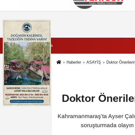
Künye
İletişim
Çerez Politikası
G
7 Ağustos 2026, Cuma
Haberler
ASAYİŞ
Doktor Öneriler
Doktor Önerile
Kahramanmaraş'ta Ayser Çalık 
soruşturmada olayın f