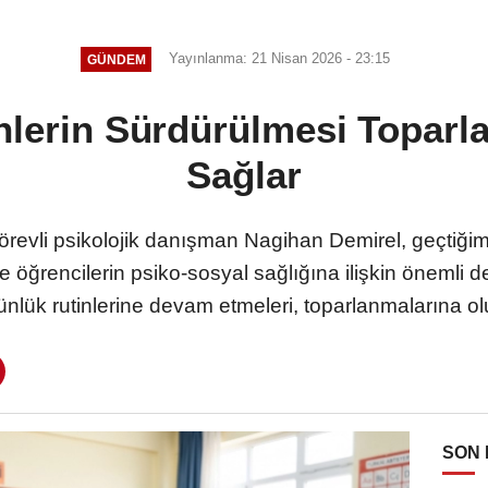
Yayınlanma: 21 Nisan 2026 - 23:15
GÜNDEM
nlerin Sürdürülmesi Toparl
Sağlar
revli psikolojik danışman Nagihan Demirel, geçtiğ
kle öğrencilerin psiko-sosyal sağlığına ilişkin önemli
nlük rutinlerine devam etmeleri, toparlanmalarına ol
SON