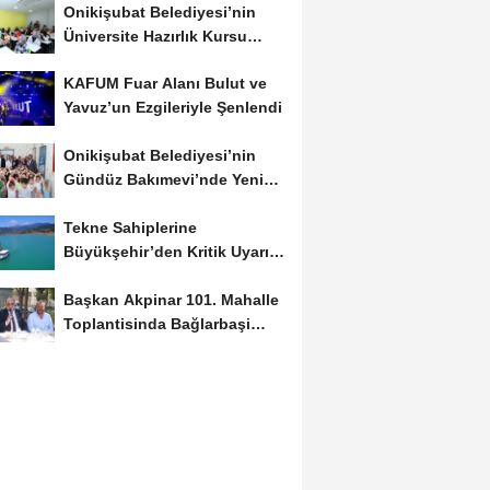
Onikişubat Belediyesi’nin
Üniversite Hazırlık Kursu
Başvurularında...
KAFUM Fuar Alanı Bulut ve
Yavuz’un Ezgileriyle Şenlendi
Onikişubat Belediyesi’nin
Gündüz Bakımevi’nde Yeni
Dönemin Ön...
Tekne Sahiplerine
Büyükşehir’den Kritik Uyarı;
Belgelerinizi Kontrol...
Başkan Akpinar 101. Mahalle
Toplantisinda Bağlarbaşi
Mahallesi Sakinleriyle...