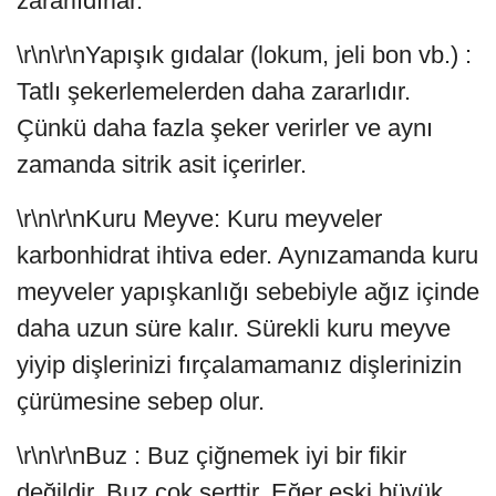
zararlıdırlar.
\r\n\r\nYapışık gıdalar (lokum, jeli bon vb.) :
Tatlı şekerlemelerden daha zararlıdır.
Çünkü daha fazla şeker verirler ve aynı
zamanda sitrik asit içerirler.
\r\n\r\nKuru Meyve: Kuru meyveler
karbonhidrat ihtiva eder. Aynızamanda kuru
meyveler yapışkanlığı sebebiyle ağız içinde
daha uzun süre kalır. Sürekli kuru meyve
yiyip dişlerinizi fırçalamamanız dişlerinizin
çürümesine sebep olur.
\r\n\r\nBuz : Buz çiğnemek iyi bir fikir
değildir. Buz çok serttir. Eğer eski büyük