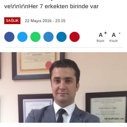
ve\r\n\r\nHer 7 erkekten birinde var
22 Mayıs 2016 - 23:15
SAĞLIK
A
A
Büyüt
Küçült