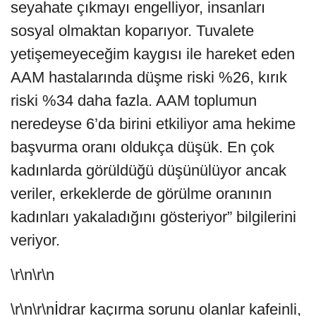
seyahate çıkmayı engelliyor, insanları
sosyal olmaktan koparıyor. Tuvalete
yetişemeyeceğim kaygısı ile hareket eden
AAM hastalarında düşme riski %26, kırık
riski %34 daha fazla. AAM toplumun
neredeyse 6’da birini etkiliyor ama hekime
başvurma oranı oldukça düşük. En çok
kadınlarda görüldüğü düşünülüyor ancak
veriler, erkeklerde de görülme oranının
kadınları yakaladığını gösteriyor” bilgilerini
veriyor.
\r\n\r\n
\r\n\r\nİdrar kaçırma sorunu olanlar kafeinli,