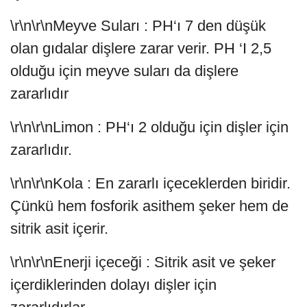
\r\n\r\nMeyve Suları : PH‘ı 7 den düşük
olan gıdalar dişlere zarar verir. PH ‘I 2,5
olduğu için meyve suları da dişlere
zararlıdır
\r\n\r\nLimon : PH‘ı 2 olduğu için dişler için
zararlıdır.
\r\n\r\nKola : En zararlı içeceklerden biridir.
Çünkü hem fosforik asithem şeker hem de
sitrik asit içerir.
\r\n\r\nEnerji içeceği : Sitrik asit ve şeker
içerdiklerinden dolayı dişler için