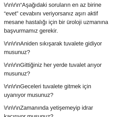
\r\n\r\n“Aşağıdaki soruların en az birine
“evet” cevabını veriyorsanız aşırı aktif
mesane hastalığı için bir üroloji uzmanına
başvurmamız gerekir.
\r\n\r\nAniden sıkışarak tuvalete gidiyor
musunuz?
\r\n\r\nGittiğiniz her yerde tuvalet arıyor
musunuz?
\r\n\r\nGeceleri tuvalete gitmek için
uyanıyor musunuz?
\r\n\r\nZamanında yetişemeyip idrar
kaçırıyor musunuz?