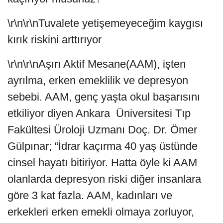
\r\n\r\nTuvalete yetişemeyeceğim kaygısı
kırık riskini arttırıyor
\r\n\r\nAşırı Aktif Mesane(AAM), işten
ayrılma, erken emeklilik ve depresyon
sebebi. AAM, genç yaşta okul başarısını
etkiliyor diyen Ankara Üniversitesi Tıp
Fakültesi Üroloji Uzmanı Doç. Dr. Ömer
Gülpınar; “İdrar kaçırma 40 yaş üstünde
cinsel hayatı bitiriyor. Hatta öyle ki AAM
olanlarda depresyon riski diğer insanlara
göre 3 kat fazla. AAM, kadınları ve
erkekleri erken emekli olmaya zorluyor,