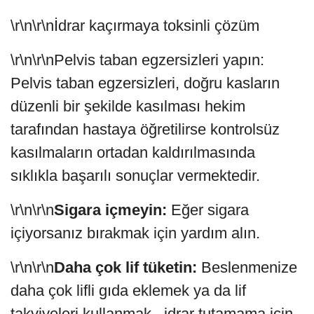
\r\n\r\nİdrar kaçırmaya toksinli çözüm
\r\n\r\nPelvis taban egzersizleri yapın:
Pelvis taban egzersizleri, doğru kasların
düzenli bir şekilde kasılması hekim
tarafından hastaya öğretilirse kontrolsüz
kasılmaların ortadan kaldırılmasında
sıklıkla başarılı sonuçlar vermektedir.
\r\n\r\n
Sigara içmeyin:
Eğer sigara
içiyorsanız bırakmak için yardım alın.
\r\n\r\n
Daha çok lif tüketin:
Beslenmenize
daha çok lifli gıda eklemek ya da lif
takviyeleri kullanmak, idrar tutamama için