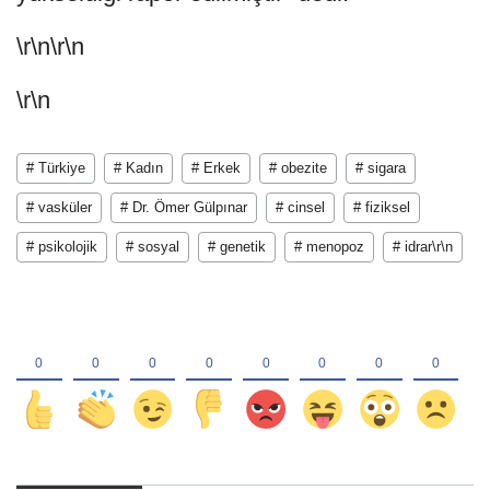
\r\n\r\n
\r\n
# Türkiye
# Kadın
# Erkek
# obezite
# sigara
# vasküler
# Dr. Ömer Gülpınar
# cinsel
# fiziksel
# psikolojik
# sosyal
# genetik
# menopoz
# idrar\r\n