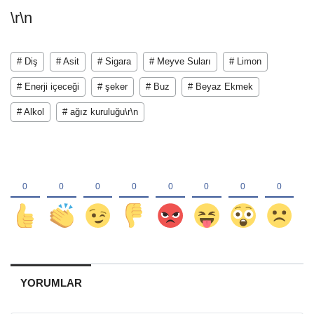
\r\n
# Diş
# Asit
# Sigara
# Meyve Suları
# Limon
# Enerji içeceği
# şeker
# Buz
# Beyaz Ekmek
# Alkol
# ağız kuruluğu\r\n
YORUMLAR