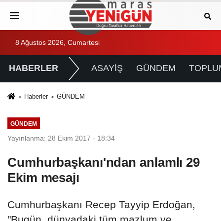
8 Ağustos 2026, Cumartesi
HABERLER
ASAYİŞ
GÜNDEM
TOPLU
Haberler
GÜNDEM
GÜNDEM
Yayınlanma: 28 Ekim 2017 - 18:34
Cumhurbaşkanı'ndan anlamlı 29
Ekim mesajı
Cumhurbaşkanı Recep Tayyip Erdoğan,
"Bugün, dünyadaki tüm mazlum ve