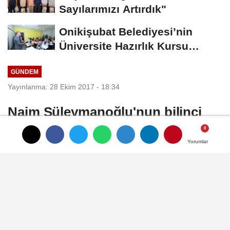
Sayılarımızı Artırdık"
Onikişubat Belediyesi’nin
Üniversite Hazırlık Kursu
Başvurularında...
GÜNDEM
Yayınlanma: 28 Ekim 2017 - 18:34
Naim Süleymanoğlu'nun bilinci
açık ve durumu iyi
Yorumlar
Yorumlar
Ataşehir’de özel bir hastanede karaciğer
nakli yapılan Dünya, Olimpiyat ve Avrupa
şampiyonu halterci Naim
Süleymanoğlu’nun bu kez de beyin
kanaması geçirdiği ancak bilincinin açık ve