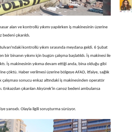
ar alan ve kontrollü yıkımı yapılırken iş makinesinin üzerine
bedeni çıkarıldı.
Bulvarı'ndaki kontrollü yıkım sırasında meydana geldi. 6 Şubat
n bir binanın yıkımı için bugün çalışma başlatıldı. İş makinesi ile
ktı. İş makinesinin yıkıma devam ettiği anda, bina olduğu gibi
e çöktü. Haber verilmesi üzerine bölgeye AFAD, itfaiye, sağlık
atlik çalışması sonucu enkaz altındaki iş makinesinden operatör
ı. Enkazdan çıkarılan Akyürek'in cansız bedeni ambulansa
e yansıdı. Olayla ilgili soruşturma sürüyor.