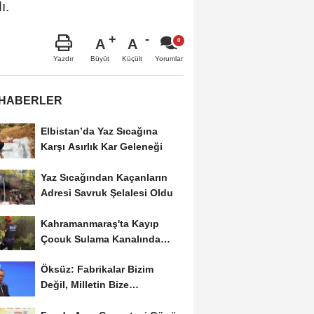
ı.
A
A
Büyüt
Küçült
Yazdır
Yorumlar
 HABERLER
Elbistan’da Yaz Sıcağına
Karşı Asırlık Kar Geleneği
Yaz Sıcağından Kaçanların
Adresi Savruk Şelalesi Oldu
Kahramanmaraş'ta Kayıp
Çocuk Sulama Kanalında
Bulundu
Öksüz: Fabrikalar Bizim
Değil, Milletin Bize
Emanetidir.