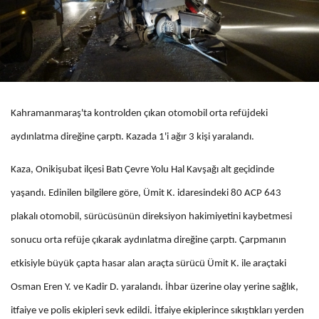
Kahramanmaraş'ta kontrolden çıkan otomobil orta refüjdeki
aydınlatma direğine çarptı. Kazada 1'i ağır 3 kişi yaralandı.
Kaza, Onikişubat ilçesi Batı Çevre Yolu Hal Kavşağı alt geçidinde
yaşandı. Edinilen bilgilere göre, Ümit K. idaresindeki 80 ACP 643
plakalı otomobil, sürücüsünün direksiyon hakimiyetini kaybetmesi
sonucu orta refüje çıkarak aydınlatma direğine çarptı. Çarpmanın
etkisiyle büyük çapta hasar alan araçta sürücü Ümit K. ile araçtaki
Osman Eren Y. ve Kadir D. yaralandı. İhbar üzerine olay yerine sağlık,
itfaiye ve polis ekipleri sevk edildi. İtfaiye ekiplerince sıkıştıkları yerden