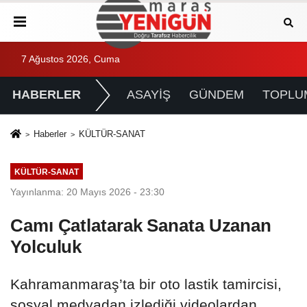
7 Ağustos 2026, Cuma
HABERLER
ASAYİŞ
GÜNDEM
TOPLU
Haberler
KÜLTÜR-SANAT
KÜLTÜR-SANAT
Yayınlanma: 20 Mayıs 2026 - 23:30
Camı Çatlatarak Sanata Uzanan
Yolculuk
Kahramanmaraş’ta bir oto lastik tamircisi,
sosyal medyadan izlediği videolardan