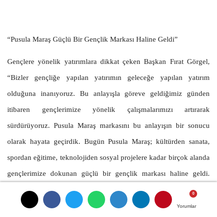
“Pusula Maraş Güçlü Bir Gençlik Markası Haline Geldi”
Gençlere yönelik yatırımlara dikkat çeken Başkan Fırat Görgel,
“Bizler gençliğe yapılan yatırımın geleceğe yapılan yatırım
olduğuna inanıyoruz. Bu anlayışla göreve geldiğimiz günden
itibaren gençlerimize yönelik çalışmalarımızı artırarak
sürdürüyoruz. Pusula Maraş markasını bu anlayışın bir sonucu
olarak hayata geçirdik. Bugün Pusula Maraş; kültürden sanata,
spordan eğitime, teknolojiden sosyal projelere kadar birçok alanda
gençlerimize dokunan güçlü bir gençlik markası haline geldi.
Kırkaltı Kafelerimizi yaygınlaştırmaya devam ediyoruz. Bugün
içerisinde bulunduğumuz bu alanda da Kırkaltı Vadi kafemizi
Yorumlar
Yorumlar
Yorumlar