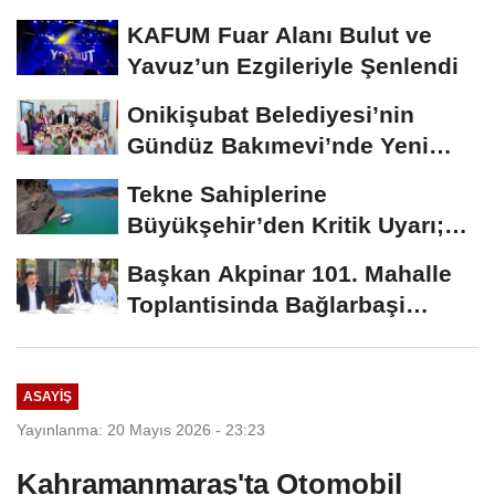
Başvurularında...
KAFUM Fuar Alanı Bulut ve
Yavuz’un Ezgileriyle Şenlendi
Onikişubat Belediyesi’nin
Gündüz Bakımevi’nde Yeni
Dönemin Ön...
Tekne Sahiplerine
Büyükşehir’den Kritik Uyarı;
Belgelerinizi Kontrol...
Başkan Akpinar 101. Mahalle
Toplantisinda Bağlarbaşi
Mahallesi Sakinleriyle...
ASAYİŞ
Yayınlanma: 20 Mayıs 2026 - 23:23
Kahramanmaraş'ta Otomobil