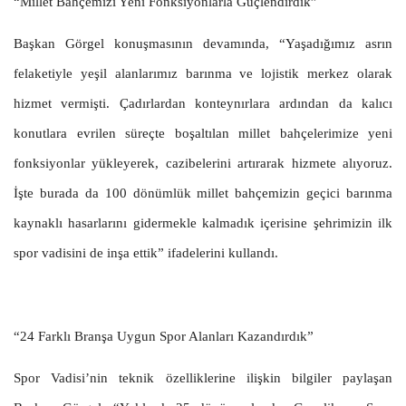
“Millet Bahçemizi Yeni Fonksiyonlarla Güçlendirdik”
Başkan Görgel konuşmasının devamında, “Yaşadığımız asrın
felaketiyle yeşil alanlarımız barınma ve lojistik merkez olarak
hizmet vermişti. Çadırlardan konteynırlara ardından da kalıcı
konutlara evrilen süreçte boşaltılan millet bahçelerimize yeni
fonksiyonlar yükleyerek, cazibelerini artırarak hizmete alıyoruz.
İşte burada da 100 dönümlük millet bahçemizin geçici barınma
kaynaklı hasarlarını gidermekle kalmadık içerisine şehrimizin ilk
spor vadisini de inşa ettik” ifadelerini kullandı.
“24 Farklı Branşa Uygun Spor Alanları Kazandırdık”
Spor Vadisi’nin teknik özelliklerine ilişkin bilgiler paylaşan