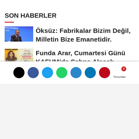
SON HABERLER
Öksüz: Fabrikalar Bizim Değil,
Milletin Bize Emanetidir.
Funda Arar, Cumartesi Günü
KAFUM’da Sahne Alacak
Kahramanmaraş'ta
Yorumlar
Yorumlar
Uluslararası Bisiklet Turnuvası
Tamamlandı
Başkan Görgel: "Okul ve Sınıf
Sayılarımızı Artırdık"
Onikişubat Belediyesi’nin
Üniversite Hazırlık Kursu
Başvurularında...