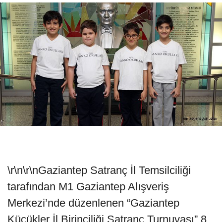
\r\n\r\nGaziantep Satranç İl Temsilciliği
tarafından M1 Gaziantep Alışveriş
Merkezi’nde düzenlenen “Gaziantep
Küçükler İl Birinciliği Satranç Turnuvası” 8