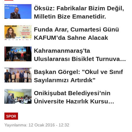
Öksüz: Fabrikalar Bizim Değil,
Milletin Bize Emanetidir.
Funda Arar, Cumartesi Günü
KAFUM’da Sahne Alacak
Kahramanmaraş'ta
Uluslararası Bisiklet Turnuvası
Tamamlandı
Başkan Görgel: "Okul ve Sınıf
Sayılarımızı Artırdık"
Onikişubat Belediyesi’nin
Üniversite Hazırlık Kursu
Başvurularında...
SPOR
Yayınlanma: 12 Ocak 2016 - 12:32