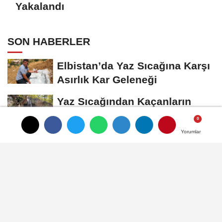
Yakalandı
SON HABERLER
Elbistan’da Yaz Sıcağına Karşı
Asırlık Kar Geleneği
Yaz Sıcağından Kaçanların
Adresi Savruk Şelalesi Oldu
Yorumlar
Yorumlar
Kahramanmaraş'ta Kayıp
Çocuk Sulama Kanalında
Bulundu
Öksüz: Fabrikalar Bizim Değil,
Milletin Bize Emanetidir.
Funda Arar, Cumartesi Günü