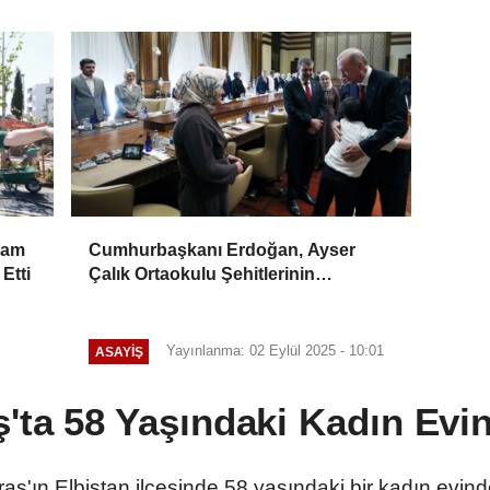
Müdürlüğü’ne ziyaret
şam
Cumhurbaşkanı Erdoğan, Ayser
 Etti
Çalık Ortaokulu Şehitlerinin
Aileleriyle Bir Araya Geldi
Yayınlanma: 02 Eylül 2025 - 10:01
ASAYİŞ
ta 58 Yaşındaki Kadın Evi
'ın Elbistan ilçesinde 58 yaşındaki bir kadın evind