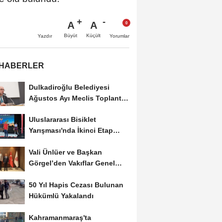
A
A
Büyüt
Küçült
Yazdır
Yorumlar
 HABERLER
Dulkadiroğlu Belediyesi
Ağustos Ayı Meclis Toplantısı
Gerçekleştirildi
Uluslararası Bisiklet
Yarışması'nda İkinci Etap
Nefes Kesti
Vali Ünlüer ve Başkan
Görgel’den Vakıflar Genel
Müdürlüğü’ne...
50 Yıl Hapis Cezası Bulunan
Hükümlü Yakalandı
Kahramanmaraş'ta