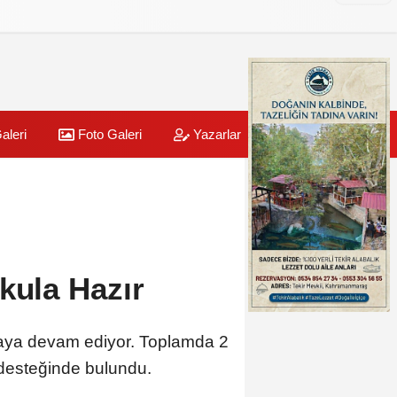
aleri
Foto Galeri
Yazarlar
Üye Paneli
kula Hazır
lmaya devam ediyor. Toplamda 2
ye desteğinde bulundu.