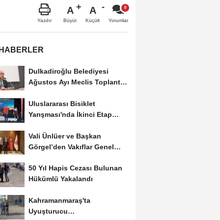
A
A
Büyüt
Küçült
Yazdır
Yorumlar
 HABERLER
Dulkadiroğlu Belediyesi
Ağustos Ayı Meclis Toplantısı
Gerçekleştirildi
Uluslararası Bisiklet
Yarışması'nda İkinci Etap
Nefes Kesti
Vali Ünlüer ve Başkan
Görgel’den Vakıflar Genel
Müdürlüğü’ne...
50 Yıl Hapis Cezası Bulunan
Hükümlü Yakalandı
Kahramanmaraş'ta
Uyuşturucu