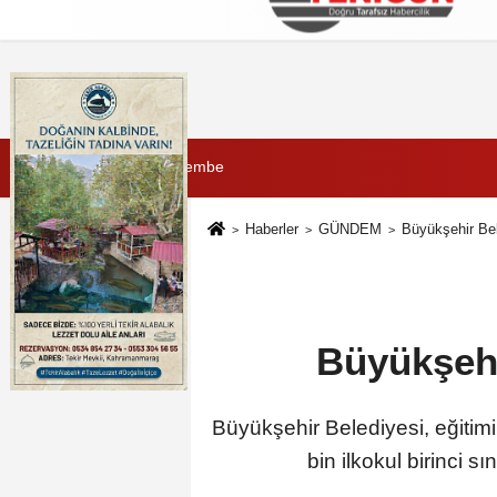
Künye
İletişim
Çerez Politikası
G
6 Ağustos 2026, Perşembe
Haberler
GÜNDEM
Büyükşehir Bel
Büyükşehi
Büyükşehir Belediyesi, eğitim
bin ilkokul birinci s