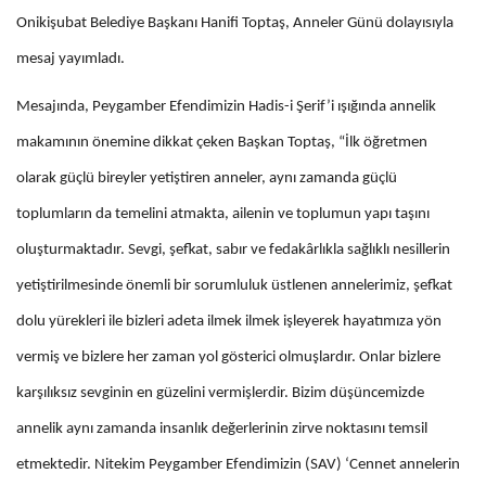
Onikişubat Belediye Başkanı Hanifi Toptaş, Anneler Günü dolayısıyla
mesaj yayımladı.
Mesajında, Peygamber Efendimizin Hadis-i Şerif’i ışığında annelik
makamının önemine dikkat çeken Başkan Toptaş, “İlk öğretmen
olarak güçlü bireyler yetiştiren anneler, aynı zamanda güçlü
toplumların da temelini atmakta, ailenin ve toplumun yapı taşını
oluşturmaktadır. Sevgi, şefkat, sabır ve fedakârlıkla sağlıklı nesillerin
yetiştirilmesinde önemli bir sorumluluk üstlenen annelerimiz, şefkat
dolu yürekleri ile bizleri adeta ilmek ilmek işleyerek hayatımıza yön
vermiş ve bizlere her zaman yol gösterici olmuşlardır. Onlar bizlere
karşılıksız sevginin en güzelini vermişlerdir. Bizim düşüncemizde
annelik aynı zamanda insanlık değerlerinin zirve noktasını temsil
etmektedir. Nitekim Peygamber Efendimizin (SAV) ‘Cennet annelerin