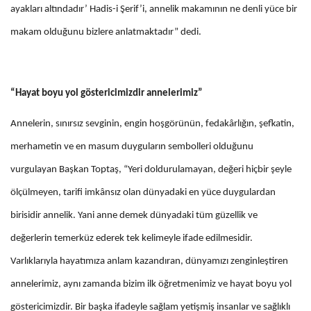
ayakları altındadır’ Hadis-i Şerif’i, annelik makamının ne denli yüce bir
makam olduğunu bizlere anlatmaktadır” dedi.
“Hayat boyu yol göstericimizdir annelerimiz”
Annelerin, sınırsız sevginin, engin hoşgörünün, fedakârlığın, şefkatin,
merhametin ve en masum duyguların sembolleri olduğunu
vurgulayan Başkan Toptaş, “Yeri doldurulamayan, değeri hiçbir şeyle
ölçülmeyen, tarifi imkânsız olan dünyadaki en yüce duygulardan
birisidir annelik. Yani anne demek dünyadaki tüm güzellik ve
değerlerin temerküz ederek tek kelimeyle ifade edilmesidir.
Varlıklarıyla hayatımıza anlam kazandıran, dünyamızı zenginleştiren
annelerimiz, aynı zamanda bizim ilk öğretmenimiz ve hayat boyu yol
göstericimizdir. Bir başka ifadeyle sağlam yetişmiş insanlar ve sağlıklı