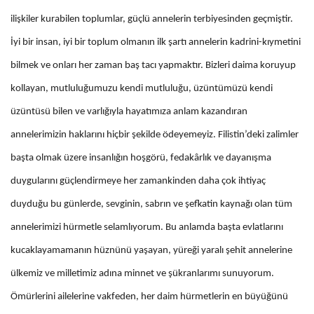
ilişkiler kurabilen toplumlar, güçlü annelerin terbiyesinden geçmiştir.
İyi bir insan, iyi bir toplum olmanın ilk şartı annelerin kadrini-kıymetini
bilmek ve onları her zaman baş tacı yapmaktır. Bizleri daima koruyup
kollayan, mutluluğumuzu kendi mutluluğu, üzüntümüzü kendi
üzüntüsü bilen ve varlığıyla hayatımıza anlam kazandıran
annelerimizin haklarını hiçbir şekilde ödeyemeyiz. Filistin’deki zalimler
başta olmak üzere insanlığın hoşgörü, fedakârlık ve dayanışma
duygularını güçlendirmeye her zamankinden daha çok ihtiyaç
duyduğu bu günlerde, sevginin, sabrın ve şefkatin kaynağı olan tüm
annelerimizi hürmetle selamlıyorum. Bu anlamda başta evlatlarını
kucaklayamamanın hüznünü yaşayan, yüreği yaralı şehit annelerine
ülkemiz ve milletimiz adına minnet ve şükranlarımı sunuyorum.
Ömürlerini ailelerine vakfeden, her daim hürmetlerin en büyüğünü