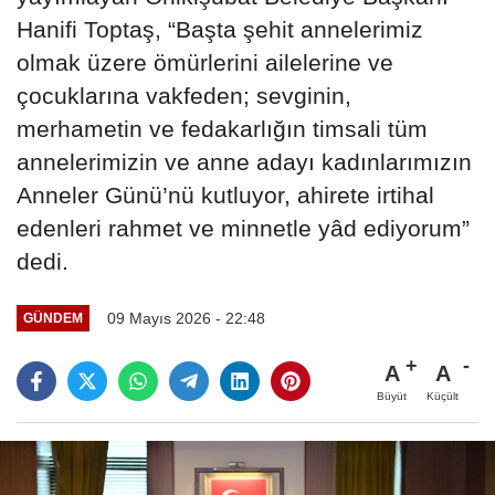
Hanifi Toptaş, “Başta şehit annelerimiz
olmak üzere ömürlerini ailelerine ve
çocuklarına vakfeden; sevginin,
merhametin ve fedakarlığın timsali tüm
annelerimizin ve anne adayı kadınlarımızın
Anneler Günü’nü kutluyor, ahirete irtihal
edenleri rahmet ve minnetle yâd ediyorum”
dedi.
09 Mayıs 2026 - 22:48
GÜNDEM
A
A
Büyüt
Küçült