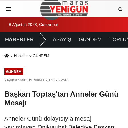
8 Ağustos 2026, Cumartesi
HABERLER
ASAYİŞ
GÜNDEM
TOPLU
Haberler
GÜNDEM
GÜNDEM
Yayınlanma: 09 Mayıs 2026 - 22:48
Başkan Toptaş'tan Anneler Günü
Mesajı
Anneler Günü dolayısıyla mesaj
yayımlayan Onikişubat Belediye Başkanı