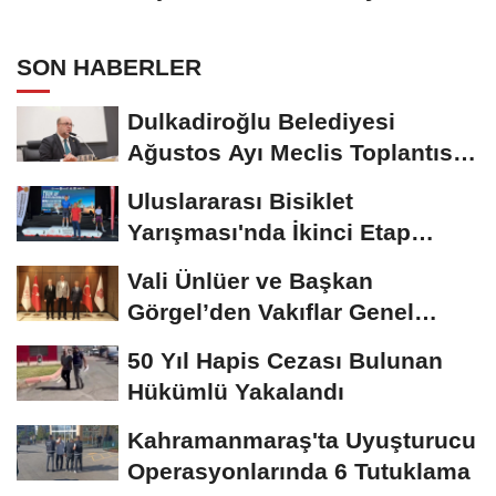
Araya Geldi
SON HABERLER
Dulkadiroğlu Belediyesi
Ağustos Ayı Meclis Toplantısı
Gerçekleştirildi
Uluslararası Bisiklet
Yarışması'nda İkinci Etap
Nefes Kesti
Vali Ünlüer ve Başkan
Görgel’den Vakıflar Genel
Müdürlüğü’ne...
50 Yıl Hapis Cezası Bulunan
Hükümlü Yakalandı
Kahramanmaraş'ta Uyuşturucu
Operasyonlarında 6 Tutuklama