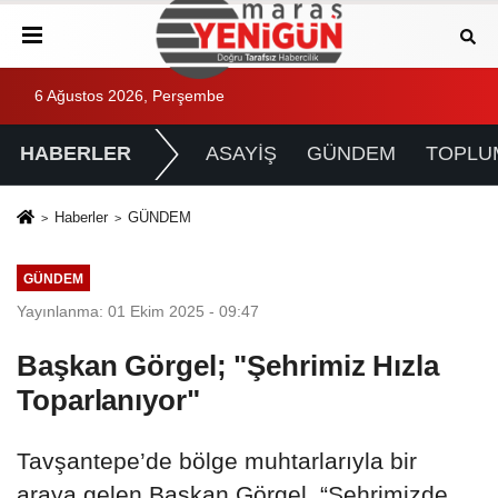
6 Ağustos 2026, Perşembe
HABERLER
ASAYİŞ
GÜNDEM
TOPLU
Haberler
GÜNDEM
GÜNDEM
Yayınlanma: 01 Ekim 2025 - 09:47
Başkan Görgel; "Şehrimiz Hızla
Toparlanıyor"
Tavşantepe’de bölge muhtarlarıyla bir
araya gelen Başkan Görgel, “Şehrimizde