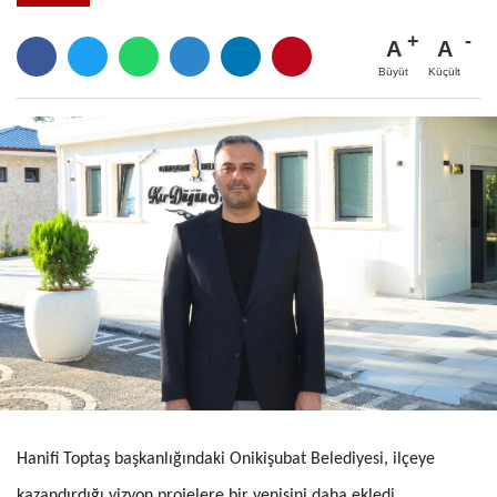
A
A
Büyüt
Küçült
Hanifi Toptaş başkanlığındaki Onikişubat Belediyesi, ilçeye
kazandırdığı vizyon projelere bir yenisini daha ekledi.