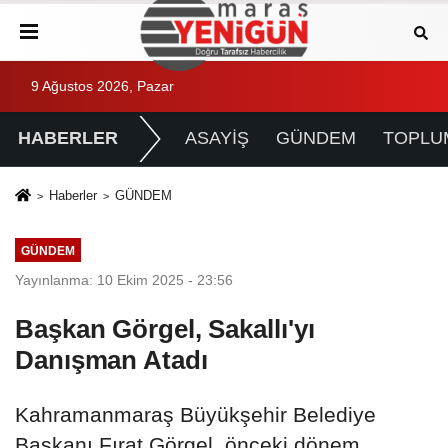
9 Ağustos 2026, Pazar
HABERLER
ASAYİŞ
GÜNDEM
TOPLU
Haberler
GÜNDEM
GÜNDEM
Yayınlanma: 10 Ekim 2025 - 23:56
Başkan Görgel, Sakallı'yı
Danışman Atadı
Kahramanmaraş Büyükşehir Belediye
Başkanı Fırat Görgel, önceki dönem