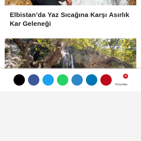
Elbistan’da Yaz Sıcağına Karşı Asırlık
Kar Geleneği
Yorumlar
Yorumlar
Yaz Sıcağından Kaçanların Adresi
Savruk Şelalesi Oldu