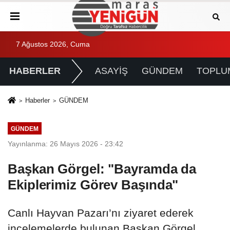
7 Ağustos 2026, Cuma
HABERLER
ASAYİŞ
GÜNDEM
TOPLU
Haberler
GÜNDEM
GÜNDEM
Yayınlanma: 26 Mayıs 2026 - 23:42
Başkan Görgel: "Bayramda da
Ekiplerimiz Görev Başında"
Canlı Hayvan Pazarı’nı ziyaret ederek
incelemelerde bulunan Başkan Görgel,