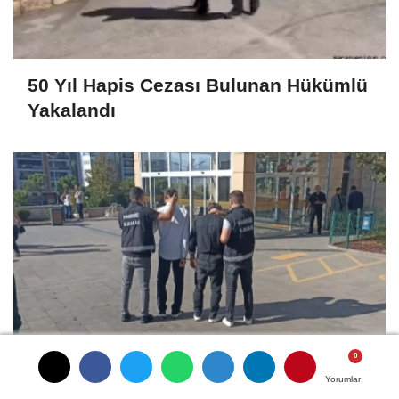
50 Yıl Hapis Cezası Bulunan Hükümlü
Yakalandı
Kahramanmaraş'ta Uyuşturucu
Yorumlar
Yorumlar
Yorumlar
Yorumlar