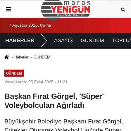
7 Ağustos 2026, Cuma
HABERLER
ASAYİŞ
GÜNDEM
TOPLU
Haberler
GÜNDEM
GÜNDEM
Yayınlanma: 05 Eylül 2025 - 11:21
Başkan Fırat Görgel, 'Süper'
Voleybolcuları Ağırladı
Büyükşehir Belediye Başkanı Fırat Görgel,
Erkekler Oturarak Voleybol Ligi’nde Süper