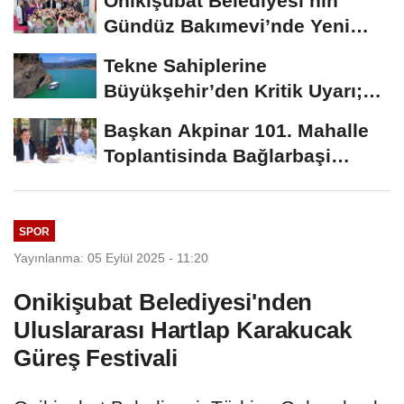
Onikişubat Belediyesi’nin
Gündüz Bakımevi’nde Yeni
Dönemin Ön...
Tekne Sahiplerine
Büyükşehir’den Kritik Uyarı;
Belgelerinizi Kontrol...
Başkan Akpinar 101. Mahalle
Toplantisinda Bağlarbaşi
Mahallesi Sakinleriyle...
SPOR
Yayınlanma: 05 Eylül 2025 - 11:20
Onikişubat Belediyesi'nden
Uluslararası Hartlap Karakucak
Güreş Festivali