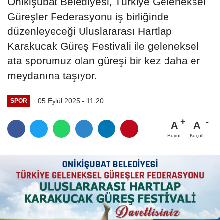
Onikişubat Belediyesi, Türkiye Geleneksel
Güreşler Federasyonu iş birliğinde
düzenleyeceği Uluslararası Hartlap
Karakucak Güreş Festivali ile geleneksel
ata sporumuz olan güreşi bir kez daha er
meydanına taşıyor.
05 Eylül 2025 - 11:20
SPOR
A
A
Büyüt
Küçült