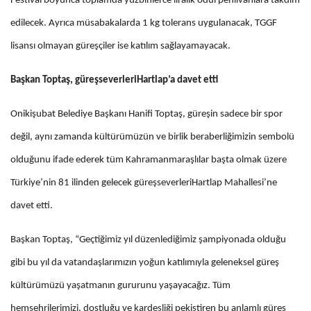
Festival boyunca toplamda yüzbinlerce liralık ödül pehlivanlara takdim
edilecek. Ayrıca müsabakalarda 1 kg tolerans uygulanacak, TGGF
lisansı olmayan güreşçiler ise katılım sağlayamayacak.
Başkan Toptaş, güreşseverleriHartlap’a davet etti
Onikişubat Belediye Başkanı Hanifi Toptaş, güreşin sadece bir spor
değil, aynı zamanda kültürümüzün ve birlik beraberliğimizin sembolü
olduğunu ifade ederek tüm Kahramanmaraşlılar başta olmak üzere
Türkiye’nin 81 ilinden gelecek güreşseverleriHartlap Mahallesi’ne
davet etti.
Başkan Toptaş, “Geçtiğimiz yıl düzenlediğimiz şampiyonada olduğu
gibi bu yıl da vatandaşlarımızın yoğun katılımıyla geleneksel güreş
kültürümüzü yaşatmanın gururunu yaşayacağız. Tüm
hemşehrilerimizi, dostluğu ve kardeşliği pekiştiren bu anlamlı güreş