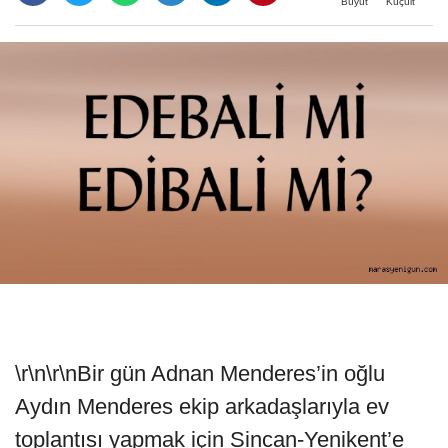
Büyüt
Küçült
\r\n\r\nBir gün Adnan Menderes’in oğlu
Aydın Menderes ekip arkadaşlarıyla ev
toplantısı yapmak için Sincan-Yenikent’e