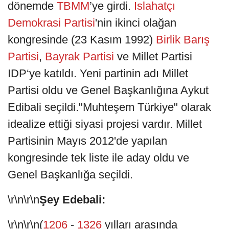
dönemde
TBMM
’ye girdi.
Islahatçı
Demokrasi Partisi
'nin ikinci olağan
kongresinde (23 Kasım 1992)
Birlik Barış
Partisi
,
Bayrak Partisi
ve Millet Partisi
IDP‘ye katıldı. Yeni partinin adı Millet
Partisi oldu ve Genel Başkanlığına Aykut
Edibali seçildi."Muhteşem Türkiye" olarak
idealize ettiği siyasi projesi vardır. Millet
Partisinin Mayıs 2012'de yapılan
kongresinde tek liste ile aday oldu ve
Genel Başkanlığa seçildi.
\r\n\r\n
Şey Edebali:
\r\n\r\n(
1206
-
1326
yılları arasında