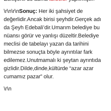
\r\n\r\n
Sonuç:
Her iki şahsiyet de
değerlidir.Ancak birisi şeyhdir.Gerçek adı
da Şeyh Edebali’dir.Umarım belediye bu
nüansı görür ve yanlışı düzeltir.Belediye
meclisi de tabelayı yazan da tarihini
bilmezse sonuçta böyle ayrıntılar fark
edilemez.Unutmamalı ki şeytan ayrıntıda
gizlidir.Dilde,dinde,kültürde “azar azar
cumamız pazar” olur.
\r\n