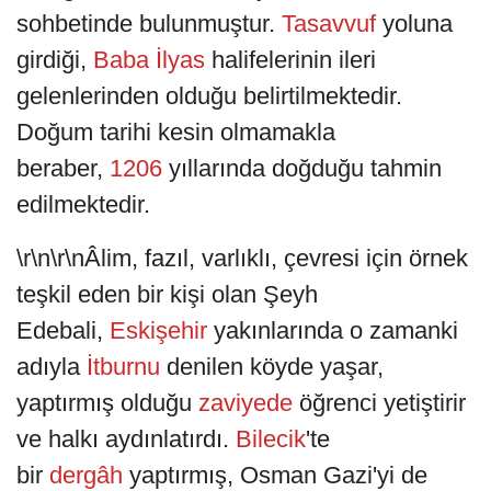
sohbetinde bulunmuştur.
Tasavvuf
yoluna
girdiği,
Baba İlyas
halifelerinin ileri
gelenlerinden olduğu belirtilmektedir.
Doğum tarihi kesin olmamakla
beraber,
1206
yıllarında doğduğu tahmin
edilmektedir.
\r\n\r\nÂlim, fazıl, varlıklı, çevresi için örnek
teşkil eden bir kişi olan Şeyh
Edebali,
Eskişehir
yakınlarında o zamanki
adıyla
İtburnu
denilen köyde yaşar,
yaptırmış olduğu
zaviyede
öğrenci yetiştirir
ve halkı aydınlatırdı.
Bilecik
'te
bir
dergâh
yaptırmış, Osman Gazi'yi de