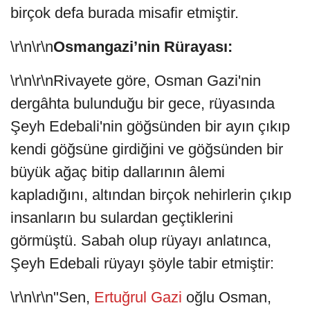
birçok defa burada misafir etmiştir.
\r\n\r\n
Osmangazi’nin Rürayası:
\r\n\r\nRivayete göre, Osman Gazi'nin
dergâhta bulunduğu bir gece, rüyasında
Şeyh Edebali'nin göğsünden bir ayın çıkıp
kendi göğsüne girdiğini ve göğsünden bir
büyük ağaç bitip dallarının âlemi
kapladığını, altından birçok nehirlerin çıkıp
insanların bu sulardan geçtiklerini
görmüştü. Sabah olup rüyayı anlatınca,
Şeyh Edebali rüyayı şöyle tabir etmiştir:
\r\n\r\n"Sen,
Ertuğrul Gazi
oğlu Osman,