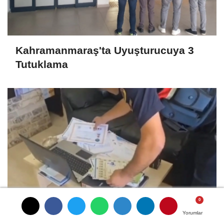
Kahramanmaraş'ta Uyuşturucuya 3
Tutuklama
Yorumlar
Yorumlar
Yorumlar
Ustalıktan Kalfalığa, Ehliyetten