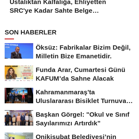
Ustalıktan Kalfalığa, Ehliyetten
SRC'ye Kadar Sahte Belge
Hazırlamışlar: 7 Tutuklama
SON HABERLER
Öksüz: Fabrikalar Bizim Değil,
Milletin Bize Emanetidir.
Funda Arar, Cumartesi Günü
KAFUM’da Sahne Alacak
Kahramanmaraş'ta
Uluslararası Bisiklet Turnuvası
Tamamlandı
Başkan Görgel: "Okul ve Sınıf
Sayılarımızı Artırdık"
Onikişubat Belediyesi’nin