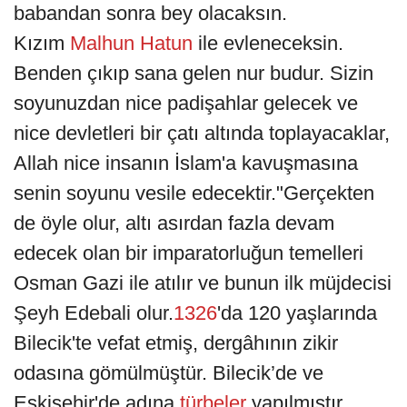
babandan sonra bey olacaksın.
Kızım
Malhun Hatun
ile evleneceksin.
Benden çıkıp sana gelen nur budur. Sizin
soyunuzdan nice padişahlar gelecek ve
nice devletleri bir çatı altında toplayacaklar,
Allah nice insanın İslam'a kavuşmasına
senin soyunu vesile edecektir."Gerçekten
de öyle olur, altı asırdan fazla devam
edecek olan bir imparatorluğun temelleri
Osman Gazi ile atılır ve bunun ilk müjdecisi
Şeyh Edebali olur.
1326
'da 120 yaşlarında
Bilecik'te vefat etmiş, dergâhının zikir
odasına gömülmüştür. Bilecik’de ve
Eskişehir'de adına
türbeler
yapılmıştır.