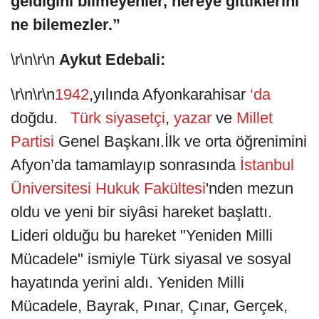
geldiğini bilmeyenler, nereye gittiklerini
ne bilemezler.”
\r\n\r\n
Aykut Edebali:
\r\n\r\n
1942
,yılında Afyonkarahisar
‘da
doğdu.
Türk
siyasetçi
,
yazar
ve
Millet
Partisi
Genel Başkanı.İlk ve orta öğrenimini
Afyon’da tamamlayıp sonrasında
İstanbul
Üniversitesi Hukuk Fakültesi
'nden mezun
oldu ve yeni bir siyâsi hareket başlattı.
Lideri olduğu bu hareket "Yeniden Milli
Mücadele" ismiyle Türk siyasal ve sosyal
hayatında yerini aldı. Yeniden Milli
Mücadele, Bayrak, Pınar, Çınar, Gerçek,
.