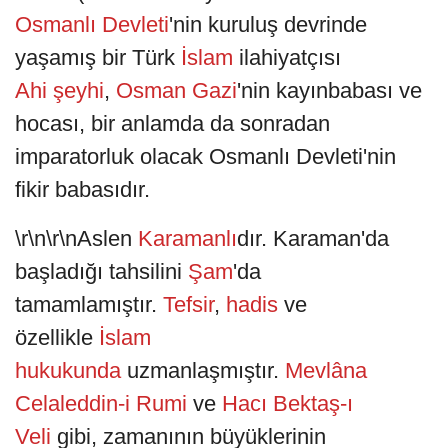
Osmanlı Devleti
'nin kuruluş devrinde
yaşamış bir Türk
İslam
ilahiyatçısı
Ahi
şeyhi
,
Osman Gazi
'nin kayınbabası ve
hocası, bir anlamda da sonradan
imparatorluk olacak Osmanlı Devleti'nin
fikir babasıdır.
\r\n\r\nAslen
Karamanlı
dır. Karaman'da
başladığı tahsilini
Şam
'da
tamamlamıştır.
Tefsir
,
hadis
ve
özellikle
İslam
hukukunda
uzmanlaşmıştır.
Mevlâna
Celaleddin-i Rumi
ve
Hacı Bektaş-ı
Veli
gibi, zamanının büyüklerinin