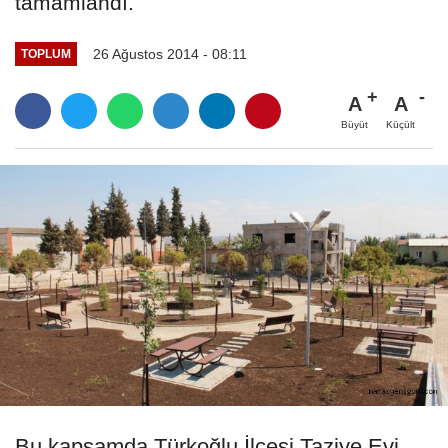
tamamlandı.
26 Ağustos 2014 - 08:11
TOPLUM
A
A
Büyüt
Küçült
Bu kapsamda Türkoğlu İlçesi Taziye Evi