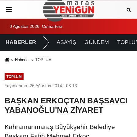
8 Ağustos 2026, Cumartesi
HABERLER
ASAYİŞ
GÜNDEM
TOPLU
Haberler
TOPLUM
TOPLUM
Yayınlanma: 26 Ağustos 2014 - 08:13
BAŞKAN ERKOÇTAN BAŞSAVCI
YABANOĞLU'NA ZİYARET
Kahramanmaraş Büyükşehir Belediye
Başkanı Fatih Mehmet Erkoç,