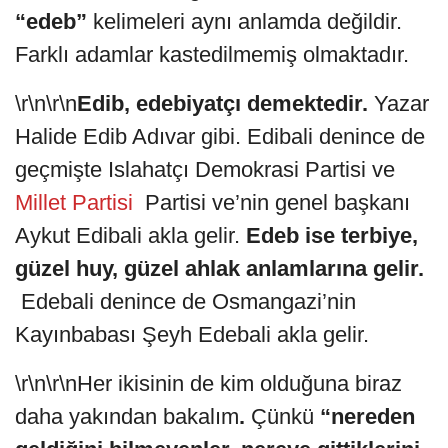
“edeb”
kelimeleri aynı anlamda değildir.
Farklı adamlar kastedilmemiş olmaktadır.
\r\n\r\n
Edib, edebiyatçı demektedir.
Yazar
Halide Edib Adıvar gibi. Edibali denince de
geçmişte Islahatçı Demokrasi Partisi ve
Millet Partisi
Partisi ve’nin genel başkanı
Aykut Edibali akla gelir.
Edeb ise terbiye,
güzel huy, güzel ahlak anlamlarına gelir.
Edebali denince de Osmangazi’nin
Kayınbabası Şeyh Edebali akla gelir.
\r\n\r\nHer ikisinin de kim olduğuna biraz
daha yakından bakalım
.
Çünkü
“nereden