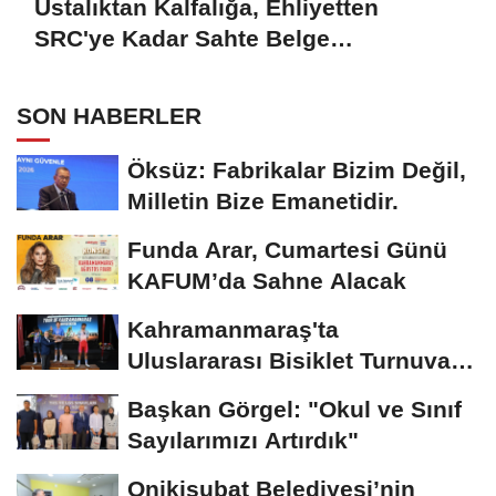
Ustalıktan Kalfalığa, Ehliyetten
SRC'ye Kadar Sahte Belge
Hazırlamışlar: 7 Tutuklama
SON HABERLER
Öksüz: Fabrikalar Bizim Değil,
Milletin Bize Emanetidir.
Funda Arar, Cumartesi Günü
KAFUM’da Sahne Alacak
Kahramanmaraş'ta
Uluslararası Bisiklet Turnuvası
Tamamlandı
Başkan Görgel: "Okul ve Sınıf
Sayılarımızı Artırdık"
Onikişubat Belediyesi’nin