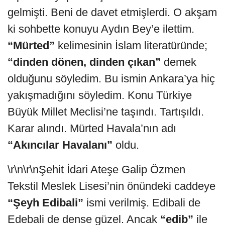
gelmişti. Beni de davet etmişlerdi. O akşam
ki sohbette konuyu Aydın Bey’e ilettim.
“Mürted”
kelimesinin İslam literatüründe;
“dinden dönen, dinden çıkan”
demek
olduğunu söyledim. Bu ismin Ankara’ya hiç
yakışmadığını söyledim. Konu Türkiye
Büyük Millet Meclisi’ne taşındı. Tartışıldı.
Karar alındı. Mürted Havala’nın adı
“Akıncılar Havalanı”
oldu.
\r\n\r\nŞehit İdari Ateşe Galip Özmen
Tekstil Meslek Lisesi’nin önündeki caddeye
“Şeyh Edibali”
ismi verilmiş. Edibali de
Edebali de dense güzel. Ancak
“edib”
ile