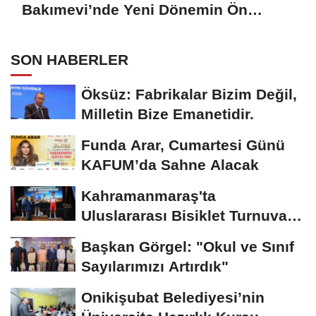
Bakımevi’nde Yeni Dönemin Ön
Kayıtları Başladı
SON HABERLER
Öksüz: Fabrikalar Bizim Değil,
Milletin Bize Emanetidir.
Funda Arar, Cumartesi Günü
KAFUM’da Sahne Alacak
Kahramanmaraş'ta
Uluslararası Bisiklet Turnuvası
Tamamlandı
Başkan Görgel: "Okul ve Sınıf
Sayılarımızı Artırdık"
Onikişubat Belediyesi’nin