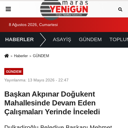
8 Ağustos 2026, Cumartesi
HABERLER
ASAYİŞ
GÜNDEM
TOPLU
Haberler
GÜNDEM
GÜNDEM
Yayınlanma: 13 Mayıs 2026 - 22:47
Başkan Akpınar Doğukent
Mahallesinde Devam Eden
Çalışmaları Yerinde İnceledi
Dulkadiroğlu Belediye Başkanı Mehmet