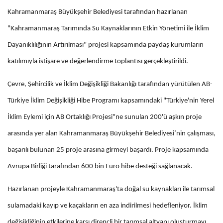
Kahramanmaraş Büyükşehir Belediyesi tarafından hazırlanan
"Kahramanmaraş Tarımında Su Kaynaklarının Etkin Yönetimi ile İklim
Dayanıklılığının Artırılması" projesi kapsamında paydaş kurumların
katılımıyla istişare ve değerlendirme toplantısı gerçekleştirildi.
Çevre, Şehircilik ve İklim Değişikliği Bakanlığı tarafından yürütülen AB-
Türkiye İklim Değişikliği Hibe Programı kapsamındaki "Türkiye'nin Yerel
İklim Eylemi için AB Ortaklığı Projesi"ne sunulan 200'ü aşkın proje
arasında yer alan Kahramanmaraş Büyükşehir Belediyesi’nin çalışması,
başarılı bulunan 25 proje arasına girmeyi başardı. Proje kapsamında
Avrupa Birliği tarafından 600 bin Euro hibe desteği sağlanacak.
Hazırlanan projeyle Kahramanmaraş'ta doğal su kaynakları ile tarımsal
sulamadaki kayıp ve kaçakların en aza indirilmesi hedefleniyor. İklim
değişikliğinin etkilerine karşı dirençli bir tarımsal altyapı oluşturmayı