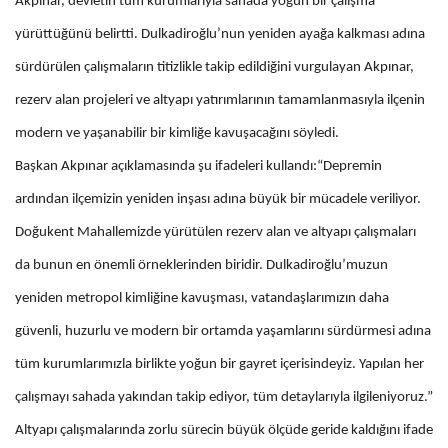
Akpınar, devletin tüm kurumlarıyla sahada yoğun bir çalışma
yürüttüğünü belirtti. Dulkadiroğlu’nun yeniden ayağa kalkması adına
sürdürülen çalışmaların titizlikle takip edildiğini vurgulayan Akpınar,
rezerv alan projeleri ve altyapı yatırımlarının tamamlanmasıyla ilçenin
modern ve yaşanabilir bir kimliğe kavuşacağını söyledi.
Başkan Akpınar açıklamasında şu ifadeleri kullandı:“Depremin
ardından ilçemizin yeniden inşası adına büyük bir mücadele veriliyor.
Doğukent Mahallemizde yürütülen rezerv alan ve altyapı çalışmaları
da bunun en önemli örneklerinden biridir. Dulkadiroğlu’muzun
yeniden metropol kimliğine kavuşması, vatandaşlarımızın daha
güvenli, huzurlu ve modern bir ortamda yaşamlarını sürdürmesi adına
tüm kurumlarımızla birlikte yoğun bir gayret içerisindeyiz. Yapılan her
çalışmayı sahada yakından takip ediyor, tüm detaylarıyla ilgileniyoruz.”
Altyapı çalışmalarında zorlu sürecin büyük ölçüde geride kaldığını ifade