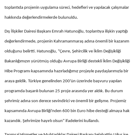
toplantıda projenin uygulama süreci, hedefleri ve yapılacak çalışmalar
hakkında değerlendirmelerde bulunuldu.
Dış İlişkiler Dairesi Başkanı Emrah Hatunoğlu, toplantıya ilişkin yaptığı
değerlendirmede, projenin Kahramanmaraş adına önemli bir kazanım
olduğunu belirtti. Hatunoğlu, "Çevre, Şehircilik ve İklim Değişikliği
Bakanlığımızın yürütmüş olduğu Avrupa Birliği destekli İklim Değişikliği
Hibe Programı kapsamında hazırladığımız projeyle paydaşlarımızla bir
araya geldik. Türkiye genelinden 200'ün üzerinde başvuru yapılan
programda başarılı bulunan 25 proje arasında yer aldık. Bu durum
şehrimiz adına son derece sevindirici ve önemli bir gelişme. Projemiz
kapsamında Avrupa Birliği'nden 600 bin Euro hibe desteği almaya hak
kazandık. Şehrimize hayırlı olsun" ifadelerini kullandı.
Tarımsal Hizmetler ve Muhtarlıklar Dairesi Başkanı Selahattin Uğur ise