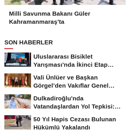
Milli Savunma Bakanı Güler
Kahramanmaraş'ta
SON HABERLER
Uluslararası Bisiklet
Yarışması'nda İkinci Etap
Nefes Kesti
Vali Ünlüer ve Başkan
Görgel’den Vakıflar Genel
Müdürlüğü’ne...
Dulkadiroğlu'nda
Vatandaşlardan Yol Tepkisi:
"Biz Depremde Bu Kadar...
50 Yıl Hapis Cezası Bulunan
Hükümlü Yakalandı