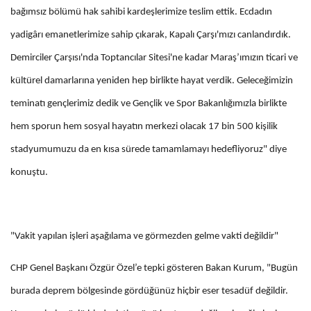
bağımsız bölümü hak sahibi kardeşlerimize teslim ettik. Ecdadın
yadigârı emanetlerimize sahip çıkarak, Kapalı Çarşı'mızı canlandırdık.
Demirciler Çarşısı'nda Toptancılar Sitesi'ne kadar Maraş’ımızın ticari ve
kültürel damarlarına yeniden hep birlikte hayat verdik. Geleceğimizin
teminatı gençlerimiz dedik ve Gençlik ve Spor Bakanlığımızla birlikte
hem sporun hem sosyal hayatın merkezi olacak 17 bin 500 kişilik
stadyumumuzu da en kısa sürede tamamlamayı hedefliyoruz" diye
konuştu.
"Vakit yapılan işleri aşağılama ve görmezden gelme vakti değildir"
CHP Genel Başkanı Özgür Özel’e tepki gösteren Bakan Kurum, "Bugün
burada deprem bölgesinde gördüğünüz hiçbir eser tesadüf değildir.