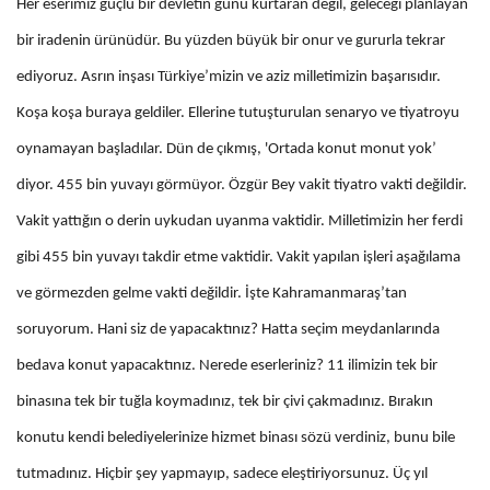
Her eserimiz güçlü bir devletin günü kurtaran değil, geleceği planlayan
bir iradenin ürünüdür. Bu yüzden büyük bir onur ve gururla tekrar
ediyoruz. Asrın inşası Türkiye’mizin ve aziz milletimizin başarısıdır.
Koşa koşa buraya geldiler. Ellerine tutuşturulan senaryo ve tiyatroyu
oynamayan başladılar. Dün de çıkmış, 'Ortada konut monut yok’
diyor. 455 bin yuvayı görmüyor. Özgür Bey vakit tiyatro vakti değildir.
Vakit yattığın o derin uykudan uyanma vaktidir. Milletimizin her ferdi
gibi 455 bin yuvayı takdir etme vaktidir. Vakit yapılan işleri aşağılama
ve görmezden gelme vakti değildir. İşte Kahramanmaraş’tan
soruyorum. Hani siz de yapacaktınız? Hatta seçim meydanlarında
bedava konut yapacaktınız. Nerede eserleriniz? 11 ilimizin tek bir
binasına tek bir tuğla koymadınız, tek bir çivi çakmadınız. Bırakın
konutu kendi belediyelerinize hizmet binası sözü verdiniz, bunu bile
tutmadınız. Hiçbir şey yapmayıp, sadece eleştiriyorsunuz. Üç yıl