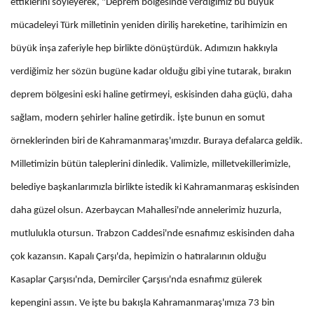
ettiklerini söyleyerek, "Deprem bölgesinde verdiğimiz bu büyük
mücadeleyi Türk milletinin yeniden diriliş hareketine, tarihimizin en
büyük inşa zaferiyle hep birlikte dönüştürdük. Adımızın hakkıyla
verdiğimiz her sözün bugüne kadar olduğu gibi yine tutarak, bırakın
deprem bölgesini eski haline getirmeyi, eskisinden daha güçlü, daha
sağlam, modern şehirler haline getirdik. İşte bunun en somut
örneklerinden biri de Kahramanmaraş'ımızdır. Buraya defalarca geldik.
Milletimizin bütün taleplerini dinledik. Valimizle, milletvekillerimizle,
belediye başkanlarımızla birlikte istedik ki Kahramanmaraş eskisinden
daha güzel olsun. Azerbaycan Mahallesi'nde annelerimiz huzurla,
mutlulukla otursun. Trabzon Caddesi'nde esnafımız eskisinden daha
çok kazansın. Kapalı Çarşı'da, hepimizin o hatıralarının olduğu
Kasaplar Çarşısı'nda, Demirciler Çarşısı'nda esnafımız gülerek
kepengini assın. Ve işte bu bakışla Kahramanmaraş'ımıza 73 bin