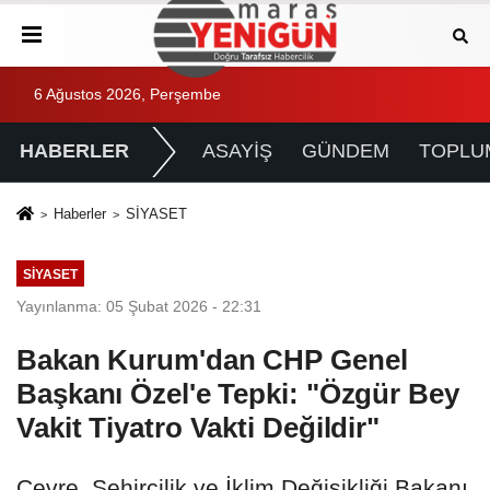
6 Ağustos 2026, Perşembe
HABERLER
ASAYİŞ
GÜNDEM
TOPLU
Haberler
SİYASET
SİYASET
Yayınlanma: 05 Şubat 2026 - 22:31
Bakan Kurum'dan CHP Genel
Başkanı Özel'e Tepki: "Özgür Bey
Vakit Tiyatro Vakti Değildir"
Çevre, Şehircilik ve İklim Değişikliği Bakanı