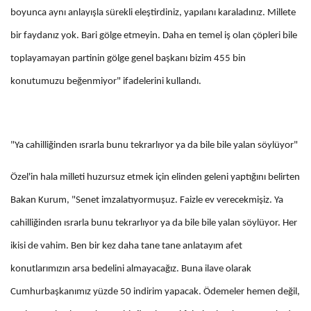
boyunca aynı anlayışla sürekli eleştirdiniz, yapılanı karaladınız. Millete
bir faydanız yok. Bari gölge etmeyin. Daha en temel iş olan çöpleri bile
toplayamayan partinin gölge genel başkanı bizim 455 bin
konutumuzu beğenmiyor" ifadelerini kullandı.
"Ya cahilliğinden ısrarla bunu tekrarlıyor ya da bile bile yalan söylüyor"
Özel'in hala milleti huzursuz etmek için elinden geleni yaptığını belirten
Bakan Kurum, "Senet imzalatıyormuşuz. Faizle ev verecekmişiz. Ya
cahilliğinden ısrarla bunu tekrarlıyor ya da bile bile yalan söylüyor. Her
ikisi de vahim. Ben bir kez daha tane tane anlatayım afet
konutlarımızın arsa bedelini almayacağız. Buna ilave olarak
Cumhurbaşkanımız yüzde 50 indirim yapacak. Ödemeler hemen değil,