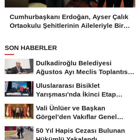
Cumhurbaşkanı Erdoğan, Ayser Çalık
Ortaokulu Şehitlerinin Aileleriyle Bir
Araya Geldi
SON HABERLER
Dulkadiroğlu Belediyesi
Ağustos Ayı Meclis Toplantısı
Gerçekleştirildi
Uluslararası Bisiklet
Yarışması'nda İkinci Etap
Nefes Kesti
Vali Ünlüer ve Başkan
Görgel’den Vakıflar Genel
Müdürlüğü’ne...
50 Yıl Hapis Cezası Bulunan
Hükümlü Yakalandı