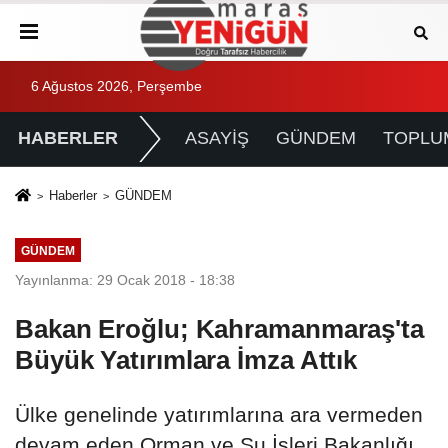
6 Ağustos 2026, Perşembe
HABERLER
ASAYİŞ
GÜNDEM
TOPLU
Haberler
GÜNDEM
GÜNDEM
Yayınlanma: 29 Ocak 2018 - 18:38
Bakan Eroğlu; Kahramanmaraş'ta
Büyük Yatırımlara İmza Attık
Ülke genelinde yatırımlarına ara vermeden
devam eden Orman ve Su İşleri Bakanlığı,