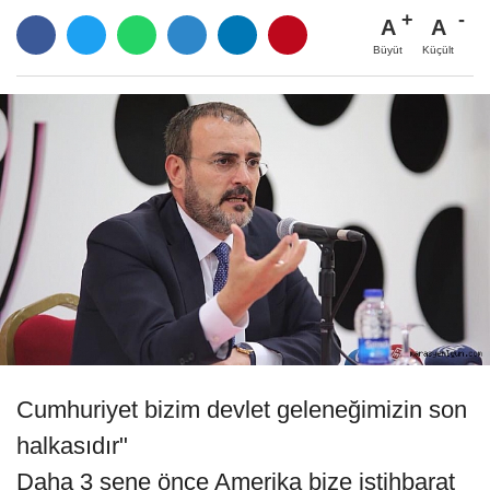
A
A
Büyüt
Küçült
Cumhuriyet bizim devlet geleneğimizin son
halkasıdır"
Daha 3 sene önce Amerika bize istihbarat