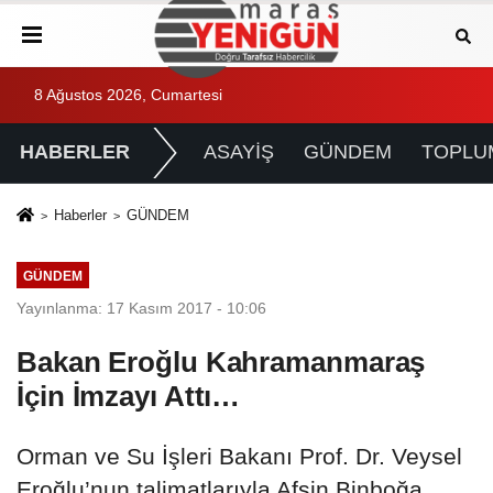
8 Ağustos 2026, Cumartesi
HABERLER
ASAYİŞ
GÜNDEM
TOPLU
Haberler
GÜNDEM
GÜNDEM
Yayınlanma: 17 Kasım 2017 - 10:06
Bakan Eroğlu Kahramanmaraş
İçin İmzayı Attı…
Orman ve Su İşleri Bakanı Prof. Dr. Veysel
Eroğlu’nun talimatlarıyla Afşin Binboğa,