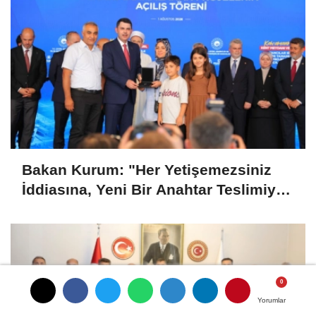
Bakan Kurum: "Her Yetişemezsiniz
İddiasına, Yeni Bir Anahtar Teslimiyle
Cevap Verdik"
Yorumlar
Yorumlar