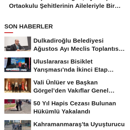
Ortaokulu Şehitlerinin Aileleriyle Bir
Araya Geldi
SON HABERLER
Dulkadiroğlu Belediyesi
Ağustos Ayı Meclis Toplantısı
Gerçekleştirildi
Uluslararası Bisiklet
Yarışması'nda İkinci Etap
Nefes Kesti
Vali Ünlüer ve Başkan
Görgel’den Vakıflar Genel
Müdürlüğü’ne...
50 Yıl Hapis Cezası Bulunan
Hükümlü Yakalandı
Kahramanmaraş'ta Uyuşturucu