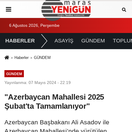
6 Ağustos 2026, Perşembe
HABERLER
ASAYİŞ
GÜNDEM
TOPLU
Haberler
GÜNDEM
GÜNDEM
Yayınlanma: 07 Mayıs 2024 - 22:19
"Azerbaycan Mahallesi 2025
Şubat'ta Tamamlanıyor"
Azerbaycan Başbakanı Ali Asadov ile
Azerbaycan Mahallesi’nde yürütülen