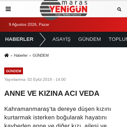
9 Ağustos 2026, Pazar
HABERLER
ASAYİŞ
GÜNDEM
TOPLU
Haberler
GÜNDEM
GÜNDEM
Yayınlanma: 02 Eylül 2019 - 14:00
ANNE VE KIZINA ACI VEDA
Kahramanmaraş’ta dereye düşen kızını
kurtarmak isterken boğularak hayatını
kaybeden anne ve diğer kızı, ailesi ve