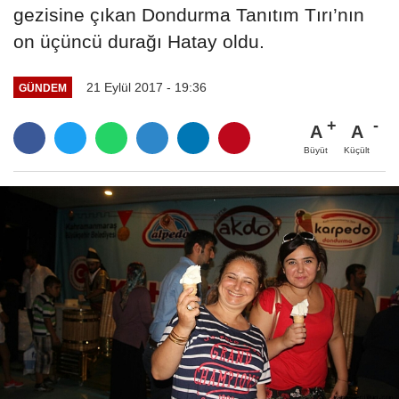
gezisine çıkan Dondurma Tanıtım Tırı’nın
on üçüncü durağı Hatay oldu.
21 Eylül 2017 - 19:36
GÜNDEM
A
A
Büyüt
Küçült