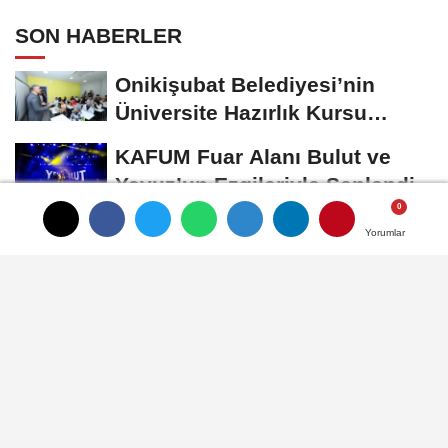
SON HABERLER
Onikişubat Belediyesi’nin
Üniversite Hazırlık Kursu
Başvurularında...
KAFUM Fuar Alanı Bulut ve
Yavuz’un Ezgileriyle Şenlendi
Onikişubat Belediyesi’nin
Yorumlar
Yorumlar
Yorumlar
Gündüz Bakımevi’nde Yeni
Dönemin Ön...
Tekne Sahiplerine
Büyükşehir’den Kritik Uyarı;
Belgelerinizi Kontrol...
Başkan Akpinar 101. Mahalle
Toplantisinda Bağlarbaşi
Mahallesi Sakinleriyle...