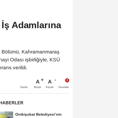
 İş Adamlarına
tik Bölümü, Kahramanmaraş
ayi Odası işbirliğiyle, KSÜ
rans verildi.
A
A
Büyüt
Küçült
Yazdır
Yorumlar
 HABERLER
Onikişubat Belediyesi’nin