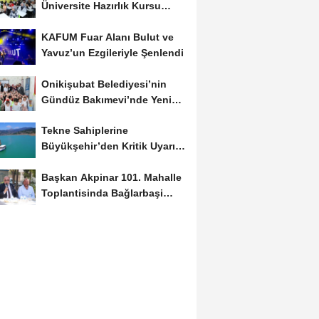
Üniversite Hazırlık Kursu
Başvurularında...
KAFUM Fuar Alanı Bulut ve
Yavuz’un Ezgileriyle Şenlendi
Onikişubat Belediyesi’nin
Gündüz Bakımevi’nde Yeni
Dönemin Ön...
Tekne Sahiplerine
Büyükşehir’den Kritik Uyarı;
Belgelerinizi Kontrol...
Başkan Akpinar 101. Mahalle
Toplantisinda Bağlarbaşi
Mahallesi Sakinleriyle...