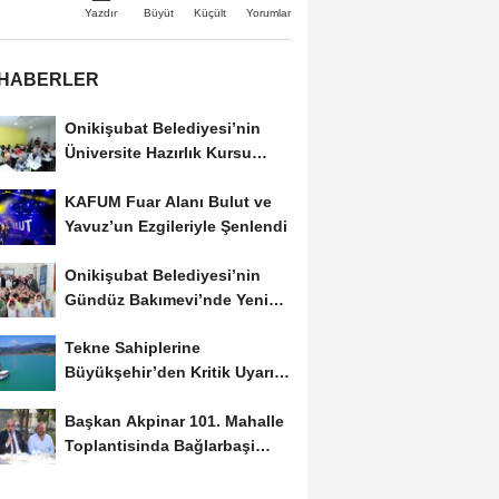
Büyüt
Küçült
Yazdır
Yorumlar
 HABERLER
Onikişubat Belediyesi’nin
Üniversite Hazırlık Kursu
Başvurularında...
KAFUM Fuar Alanı Bulut ve
Yavuz’un Ezgileriyle Şenlendi
Onikişubat Belediyesi’nin
Gündüz Bakımevi’nde Yeni
Dönemin Ön...
Tekne Sahiplerine
Büyükşehir’den Kritik Uyarı;
Belgelerinizi Kontrol...
Başkan Akpinar 101. Mahalle
Toplantisinda Bağlarbaşi
Mahallesi Sakinleriyle...