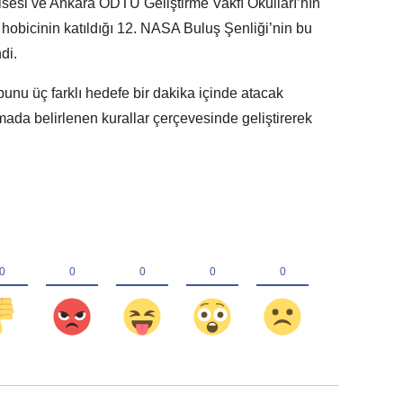
Lisesi ve Ankara ODTÜ Geliştirme Vakfı Okulları’nın
 hobicinin katıldığı 12. NASA Buluş Şenliği’nin bu
di.
topunu üç farklı hedefe bir dakika içinde atacak
ada belirlenen kurallar çerçevesinde geliştirerek