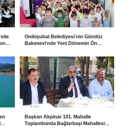
site
Onikişubat Belediyesi’nin Gündüz
Son
Bakımevi’nde Yeni Dönemin Ön
Kayıtları Başladı
den
Başkan Akpinar 101. Mahalle
l
Toplantisinda Bağlarbaşi Mahallesi
Sakinleriyle Buluştu