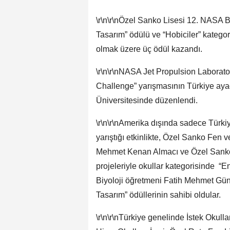
\r\n\r\nÖzel Sanko Lisesi 12. NASA B
Tasarım” ödülü ve “Hobiciler” kategor
olmak üzere üç ödül kazandı.
\r\n\r\nNASA Jet Propulsion Laborator
Challenge” yarışmasının Türkiye ayağı
Üniversitesinde düzenlendi.
\r\n\r\nAmerika dışında sadece Türki
yarıştığı etkinlikte, Özel Sanko Fen v
Mehmet Kenan Almacı ve Özel Sanko K
projeleriyle okullar kategorisinde “E
Biyoloji öğretmeni Fatih Mehmet Günay
Tasarım” ödüllerinin sahibi oldular.
\r\n\r\nTürkiye genelinde İstek Okull