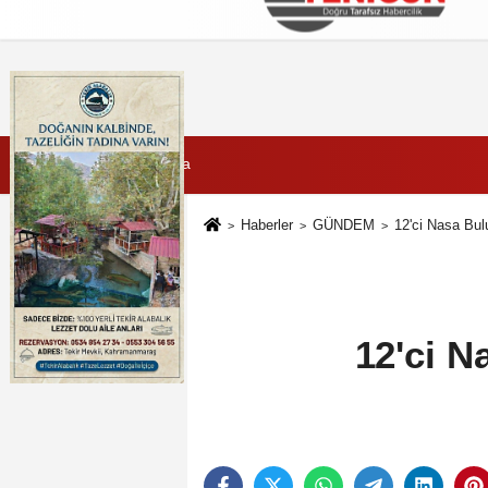
Künye
İletişim
Çerez Politikası
G
7 Ağustos 2026, Cuma
Haberler
GÜNDEM
12'ci Nasa Bul
12'ci N