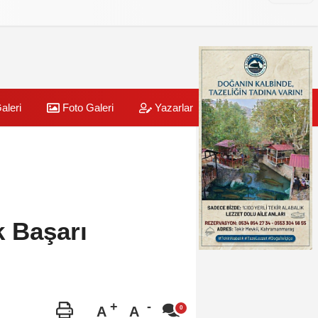
aleri
Foto Galeri
Yazarlar
Üye Paneli
k Başarı
A
A