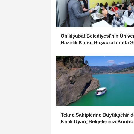
Onikişubat Belediyesi’nin Üniver
Hazırlık Kursu Başvurularında 
Gün 7 Ağustos
Tekne Sahiplerine Büyükşehir’
Kritik Uyarı; Belgelerinizi Kontro
Edin!