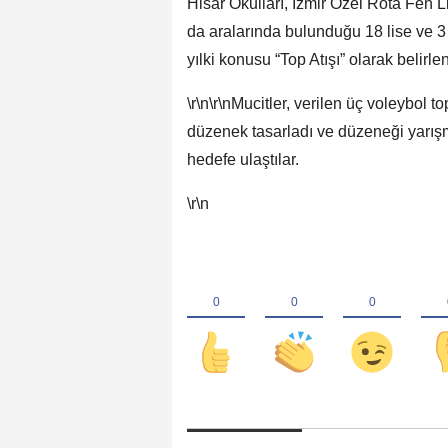
Hisar Okulları, İzmir Özel Rota Fen 
da aralarında bulunduğu 18 lise ve 3
yılki konusu “Top Atışı” olarak belirlen
\r\n\r\nMucitler, verilen üç voleybol 
düzenek tasarladı ve düzeneği yarışm
hedefe ulaştılar.
\r\n