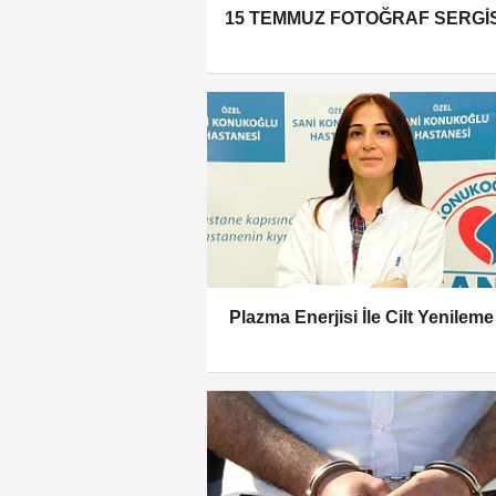
15 TEMMUZ FOTOĞRAF SERGİS
Plazma Enerjisi İle Cilt Yenileme