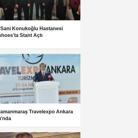
 Sani Konukoğlu Hastanesi
hoes’ta Stant Açtı
amanmaraş Travelexpo Ankara
ı’nda