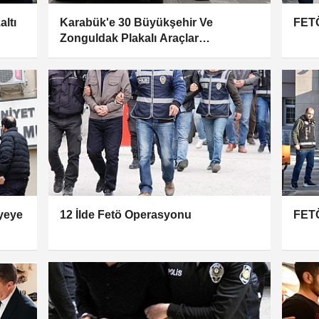
altı
Karabük'e 30 Büyükşehir Ve
FETÖ
Zonguldak Plakalı Araçlar
Alınmayacak
iyeye
12 İlde Fetö Operasyonu
FETÖ