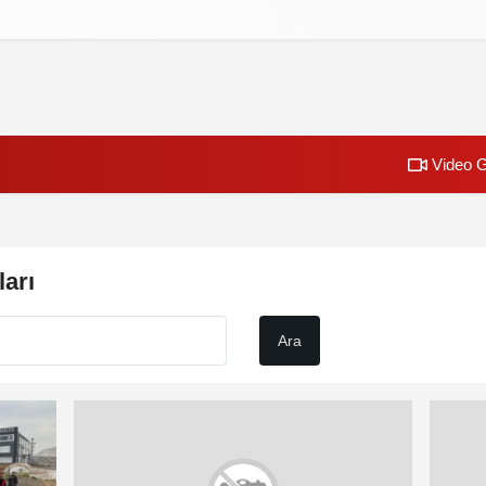
izlilik İlkeleri
Video G
arı