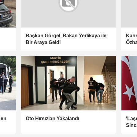
Başkan Görgel, Bakan Yerlikaya ile
Kah
Bir Araya Geldi
Özha
den
Oto Hırsızları Yakalandı
'Laş
Sinc