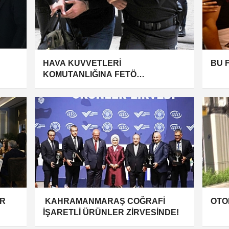
HAVA KUVVETLERİ
BU 
KOMUTANLIĞINA FETÖ
SORUŞTURMASI: 20 GÖZALTI
KARARI!
R
KAHRAMANMARAŞ COĞRAFİ
OTO
İŞARETLİ ÜRÜNLER ZİRVESİNDE!