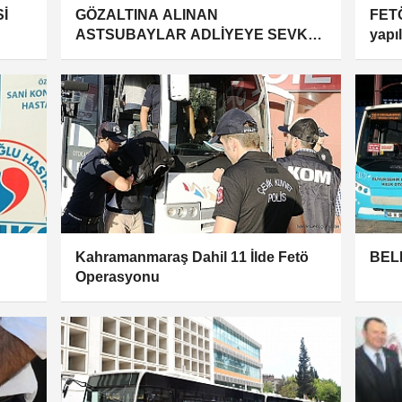
İ
GÖZALTINA ALINAN
FETÖ
ASTSUBAYLAR ADLİYEYE SEVK
yapı
EDİLDİ
Kahramanmaraş Dahil 11 İlde Fetö
BEL
Operasyonu