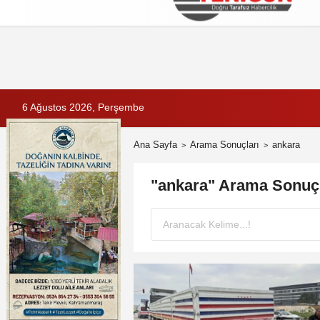
Künye
İletişim
Çerez Politikası
G
6 Ağustos 2026, Perşembe
Ana Sayfa
Arama Sonuçları
ankara
"ankara" Arama Sonuçl